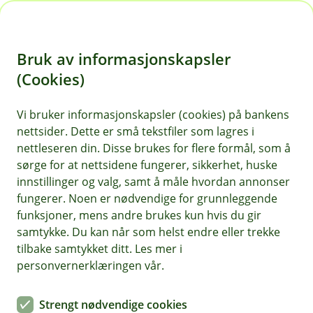
H
o
Bruk av informasjonskapsler
p
p
(Cookies)
i
Vi bruker informasjonskapsler (cookies) på bankens
nettsider. Dette er små tekstfiler som lagres i
n
nettleseren din. Disse brukes for flere formål, som å
n
sørge for at nettsidene fungerer, sikkerhet, huske
h
innstillinger og valg, samt å måle hvordan annonser
o
fungerer. Noen er nødvendige for grunnleggende
funksjoner, mens andre brukes kun hvis du gir
d
samtykke. Du kan når som helst endre eller trekke
e
tilbake samtykket ditt. Les mer i
t
personvernerklæringen vår.
Reiseforsikring
Strengt nødvendige cookies