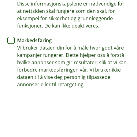
Disse informasjonskapslene er nødvendige for
Er du berørt av uroen i
at nettsiden skal fungere som den skal, for
Midtøsten?
eksempel for sikkerhet og grunnleggende
funksjoner. De kan ikke deaktiveres.
De nylige angrepene i Midtøsten har berørt
Markedsføring
mange på reise. Noen står fast på reisemålet,
Vi bruker dataen din for å måle hvor godt våre
mens andre venter på svar om turen kan
kampanjer fungerer. Dette hjelper oss å forstå
fortsette som planlagt. Her får du en oversikt
hvilke annonser som gir resultater, slik at vi kan
over hva du bør gjøre videre.
forbedre markedsføringen vår. Vi bruker ikke
dataen til å vise deg personlig tilpassede
Har flyet ditt blitt kansellert?
annonser eller til retargeting.
Hvis flyet ditt har blitt kansellert, må du ta kontakt med
flyselskapet eller reisearrangøren for å få hjelp til
ombooking eller refusjon av hjemreisen din.
Reiseforsikringen dekker ikke disse kanselleringene.
Har du fått et tilbud om ny hjemreise fra flyselskapet
skal denne benyttes.