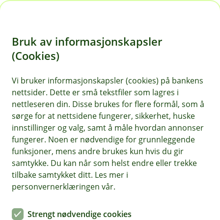
H
o
Bruk av informasjonskapsler
p
p
(Cookies)
i
Vi bruker informasjonskapsler (cookies) på bankens
nettsider. Dette er små tekstfiler som lagres i
n
nettleseren din. Disse brukes for flere formål, som å
n
sørge for at nettsidene fungerer, sikkerhet, huske
h
innstillinger og valg, samt å måle hvordan annonser
o
fungerer. Noen er nødvendige for grunnleggende
funksjoner, mens andre brukes kun hvis du gir
d
samtykke. Du kan når som helst endre eller trekke
e
tilbake samtykket ditt. Les mer i
t
personvernerklæringen vår.
Flyforsinkelser på grunn av
Strengt nødvendige cookies