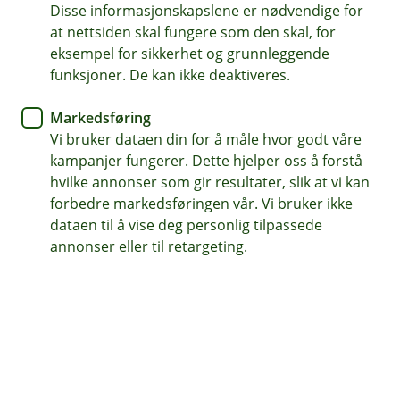
brann ved Heathrow
Disse informasjonskapslene er nødvendige for
at nettsiden skal fungere som den skal, for
eksempel for sikkerhet og grunnleggende
Har du blitt rammet av flyforsinkelser etter
funksjoner. De kan ikke deaktiveres.
brannen på Heathrow? Start med å ta kontakt
med flyselskapet ditt.
Markedsføring
Vi bruker dataen din for å måle hvor godt våre
kampanjer fungerer. Dette hjelper oss å forstå
Oppdatert: 21.03.2025
hvilke annonser som gir resultater, slik at vi kan
forbedre markedsføringen vår. Vi bruker ikke
Heathrow flyplass i London er stengt frem til midnatt
dataen til å vise deg personlig tilpassede
fredag etter en stor brann i en elektrisitetsstasjon i
annonser eller til retargeting.
nærheten. Brannen har ført til strømbrudd over hele
flyplassen, og mange reisende opplever forsinkelser.
Hva gjør du hvis du er berørt?
Ta kontakt med flyselskapet ditt først, for å få
informasjon og hjelp. Hvis du har hatt utgifter som
følge av forsinkelsen, må du først søke om refusjon fra