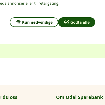
Her kan du enkelt melde skade
ede annonser eller til retargeting.
Meld skade
Kun nødvendige
Godta alle
r du oss
Om Odal Sparebank