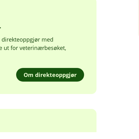
r
r direkteoppgjør med
e ut for veterinærbesøket,
.
Om direkteoppgjør