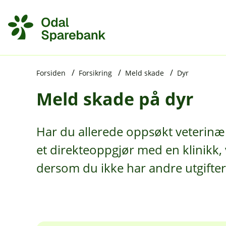
H
o
p
p
i
Forsiden
Forsikring
Meld skade
Dyr
Meld skade på dyr
n
n
h
Har du allerede oppsøkt veterinær
o
et direkteoppgjør med en klinikk, 
d
dersom du ikke har andre utgifter
e
t