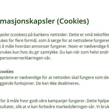
meldt sak skal du ettersende
rmasjonskapsler (Cookies)
Oppdater sak
sler (cookies) på bankens nettsider. Dette er små tekstfile
ukes for flere formål, som å sørge for at nettsidene fungerer
samt å måle hvordan annonser fungerer. Noen er nødvendige 
rukes kun hvis du gir samtykke. Du kan når som helst endre 
i personvernerklæringen vår.
cookies
pslene er nødvendige for at nettsiden skal fungere som den
ggende funksjoner. De kan ikke deaktiveres.
Meld ny skade på hund,
 for å måle hvor godt våre kampanjer fungerer. Dette hjelper
ltater, slik at vi kan forbedre markedsføringen vår. Vi bruke