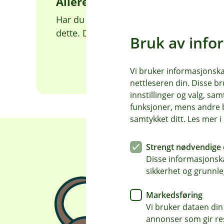
Allerede meldt inn skade?
Har du flere utgifter til en allerede inn
dette. Det kan du gjøre her.
Bruk av info
Vi bruker informasjonskap
nettleseren din. Disse br
innstillinger og valg, 
funksjoner, mens andre b
samtykket ditt. Les mer 
Strengt nødvendige 
Disse informasjonska
sikkerhet og grunnle
Markedsføring
Vi bruker dataen din
annonser som gir resu