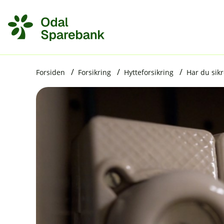
H
o
p
p
i
Forsiden
Forsikring
Hytteforsikring
Har du sikr
n
n
h
o
d
e
t