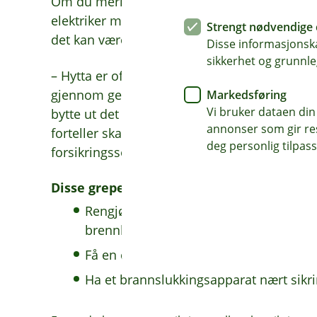
Om du merker varme, knitring, lukt eller mis
elektriker med en gang. Et nytt sikringsskap 
Strengt nødvendige 
det kan være verdt å oppgradere.
Disse informasjonska
sikkerhet og grunnle
– Hytta er ofte familiens fristed med enormt
gjennom generasjoner. Da er det verdt å ta e
Markedsføring
Vi bruker dataen din
bytte ut det du trenger, slik at du kan føle de
annonser som gir resu
forteller skadeforebygger Therese Hofstad-Ni
deg personlig tilpass
forsikringsselskap.
Disse grepene lar deg forebygge brann i s
Rengjør skapet og området rundt skape
brennbare materialer
Få en elektriker til å inspisere sikrings
Ha et brannslukkingsapparat nært sikr