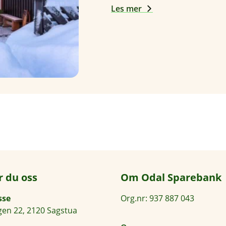
Les mer
r du oss
Om Odal Sparebank
sse
Org.nr: 937 887 043
en 22, 2120 Sagstua