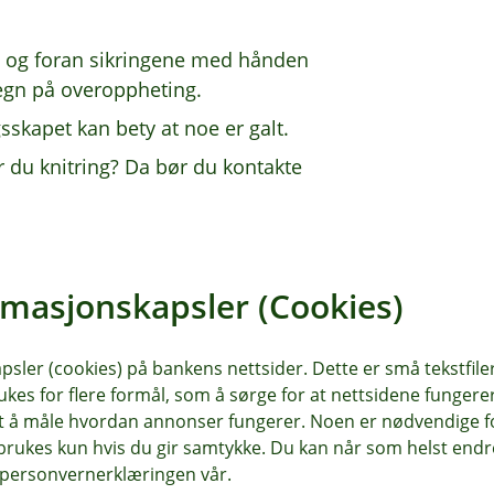
n og foran sikringene med hånden
tegn på overoppheting.
gsskapet kan bety at noe er galt.
er du knitring? Da bør du kontakte
nappen. Hvis strømmen kobles ut,
rmasjonskapsler (Cookies)
lite vindu som skal vise deg en
å det skiftes ut. Du bør sjekke
rdenvær.
sler (cookies) på bankens nettsider. Dette er små tekstfile
ukes for flere formål, som å sørge for at nettsidene fungerer
ørg for at de ikke er løse, varme eller
samt å måle hvordan annonser fungerer. Noen er nødvendige 
rukes kun hvis du gir samtykke. Du kan når som helst endre 
i personvernerklæringen vår.