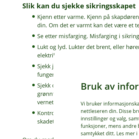
Slik kan du sjekke sikringsskapet
Kjenn etter varme. Kjenn på skapdøre
din. Om det er varmt kan det være et 
Se etter misfarging. Misfarging i sikrin
Lukt og lyd. Lukter det brent, eller hør
elektriker med en gang.
Sjekk jordfeilbryteren. Trykk på testk
fungerer den slik den skal.
Bruk av info
Sjekk overspenningsvernet. Det har et 
grønnfarge. Om merket ikke er grønt, m
vernet minst en gang i året og etter to
Vi bruker informasjonskap
nettleseren din. Disse br
Kontroller stikkontakter og ledninger. S
innstillinger og valg, 
skadet.
funksjoner, mens andre b
samtykket ditt. Les mer 