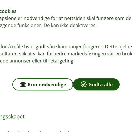
farge i skapet bør du kontakte
er ofte tryggere enn et gammelt, og
cookies
pslene er nødvendige for at nettsiden skal fungere som den
ggende funksjoner. De kan ikke deaktiveres.
 mye arbeid som er lagt ned, ofte
n grundig sjekk en gang iblant og å
 for å måle hvor godt våre kampanjer fungerer. Dette hjelper
g trygg på at det er der neste år også,
ltater, slik at vi kan forbedre markedsføringen vår. Vi bruke
elsen i Fremtind, som er vårt
ede annonser eller til retargeting.
ikringsskapet
Kun nødvendige
Godta alle
t regelmessig. Fjern støv og
skapet ditt minst hvert femte år
ingsskapet