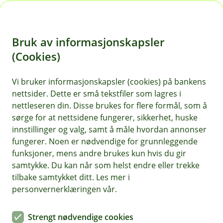
H
o
Bruk av informasjonskapsler
p
p
(Cookies)
i
Vi bruker informasjonskapsler (cookies) på bankens
nettsider. Dette er små tekstfiler som lagres i
n
nettleseren din. Disse brukes for flere formål, som å
n
sørge for at nettsidene fungerer, sikkerhet, huske
h
innstillinger og valg, samt å måle hvordan annonser
o
fungerer. Noen er nødvendige for grunnleggende
funksjoner, mens andre brukes kun hvis du gir
d
samtykke. Du kan når som helst endre eller trekke
e
tilbake samtykket ditt. Les mer i
t
personvernerklæringen vår.
Sjekk og dobbelsjekk. Har du alt på stell før du låser døra og
drar, kan ferien virkelig begynne.
Strengt nødvendige cookies