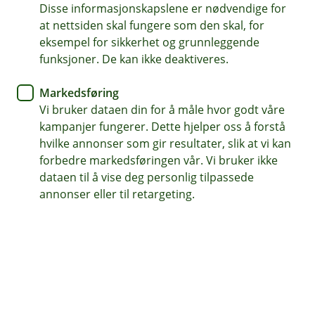
Disse informasjonskapslene er nødvendige for
Tips- og råd
at nettsiden skal fungere som den skal, for
eksempel for sikkerhet og grunnleggende
Skal du bort i ferien? Gjør dette
funksjoner. De kan ikke deaktiveres.
før du drar
Markedsføring
Vi bruker dataen din for å måle hvor godt våre
Ikke la boligen din bli et attraktivt bytte for
kampanjer fungerer. Dette hjelper oss å forstå
tyvene. Med disse enkle grepene kan du sikre
hvilke annonser som gir resultater, slik at vi kan
hjemmet ditt mot både innbrudd, brann og
forbedre markedsføringen vår. Vi bruker ikke
vannskader.
dataen til å vise deg personlig tilpassede
annonser eller til retargeting.
Skal du bli lenge borte i ferien, bør du ikke bare pakke
kofferten og håpe på det beste. Med noen enkle grep
kan du gjøre hjemmet ditt sikrere mot brann- og
vannskader og gjøre det litt mindre attraktivt for tyver.
Slik gjør du huset ditt klart før du reiser på
ferie