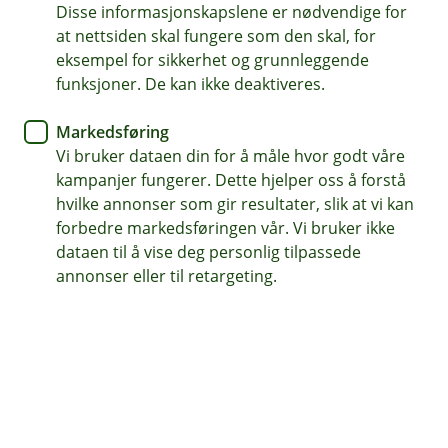
Disse informasjonskapslene er nødvendige for
Husforsikring
at nettsiden skal fungere som den skal, for
eksempel for sikkerhet og grunnleggende
Slik kan du forberede deg på
funksjoner. De kan ikke deaktiveres.
flom og uvær
Markedsføring
Vi bruker dataen din for å måle hvor godt våre
Her får du 9 gode råd som kan beskytte deg og
kampanjer fungerer. Dette hjelper oss å forstå
huset ditt mot naturkreftene.
hvilke annonser som gir resultater, slik at vi kan
forbedre markedsføringen vår. Vi bruker ikke
Norge kan by på et uforutsigbart klima. Plutselig høljer
dataen til å vise deg personlig tilpassede
det ned eller blåser så hardt at huset rister. Da er det
annonser eller til retargeting.
viktig å være godt forberedt og i denne artikkelen vil du
få noen enkle og praktiske råd for å beskytte hjemmet
ditt før uværet og naturkreftene tar overhånd.
9 gode råd for å sikre hjemmet ditt
1. Sørg for at avløp og kummer er åpne, slik at
vannet har fritt leide