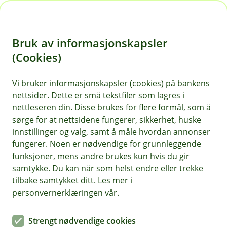
H
o
Bruk av informasjonskapsler
p
p
(Cookies)
i
Vi bruker informasjonskapsler (cookies) på bankens
nettsider. Dette er små tekstfiler som lagres i
n
nettleseren din. Disse brukes for flere formål, som å
n
sørge for at nettsidene fungerer, sikkerhet, huske
h
innstillinger og valg, samt å måle hvordan annonser
o
fungerer. Noen er nødvendige for grunnleggende
funksjoner, mens andre brukes kun hvis du gir
d
samtykke. Du kan når som helst endre eller trekke
e
tilbake samtykket ditt. Les mer i
t
personvernerklæringen vår.
Klar for uværet. Med noen enkle forberedelser kan du stå
støtt, selv når vannet stiger.
Strengt nødvendige cookies