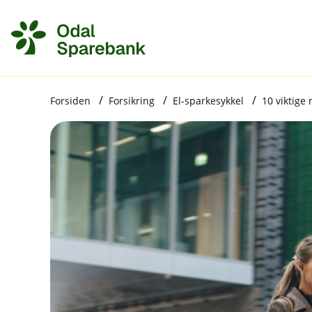
H
o
p
p
i
Forsiden
Forsikring
El-sparkesykkel
10 viktige 
n
n
h
o
d
e
t