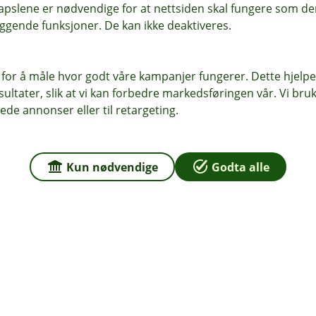
pslene er nødvendige for at nettsiden skal fungere som den
ggende funksjoner. De kan ikke deaktiveres.
 oss.
 for å måle hvor godt våre kampanjer fungerer. Dette hjelper
ltater, slik at vi kan forbedre markedsføringen vår. Vi bruke
ede annonser eller til retargeting.
ektriske kjøretøy
en av reglene vi snakker om i denne
Kun nødvendige
Godta alle
 klassifiseres som små elektriske