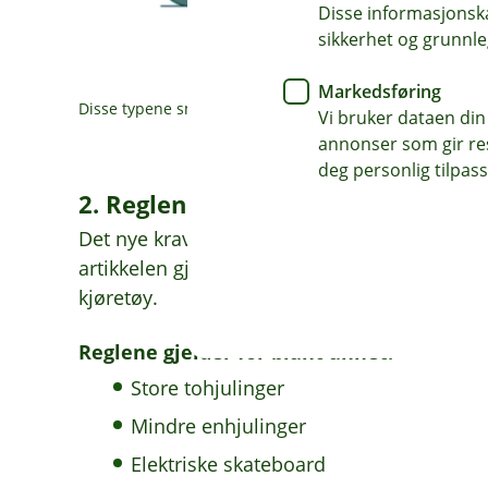
Disse informasjonska
sikkerhet og grunnle
Markedsføring
Disse typene små elektriske kjøretøy kan du forsikre hos
Vi bruker dataen din
annonser som gir resu
deg personlig tilpass
2. Reglene gjelder for alle små el
Det nye kravet om ansvarsforsikring og rest
artikkelen gjelder altså for alle kjøretøy som
kjøretøy.
Reglene gjelder for blant annet:
Store tohjulinger
Mindre enhjulinger
Elektriske skateboard