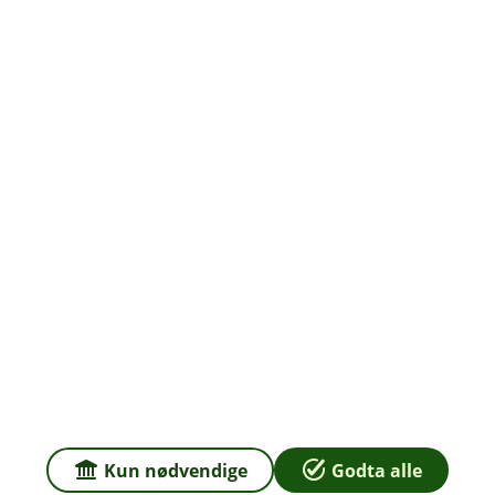
Om oss
Priser
Sammenlign våre priser med andre selskaper på
Finansportalen.no
Våre priser
Personvern og informasjonskapsler
Sikkerhet og antihvitvask
Kun nødvendige
Godta alle