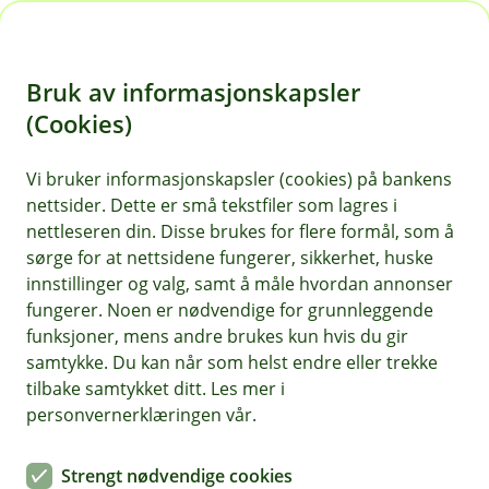
H
o
Bruk av informasjonskapsler
p
p
(Cookies)
i
Vi bruker informasjonskapsler (cookies) på bankens
nettsider. Dette er små tekstfiler som lagres i
n
nettleseren din. Disse brukes for flere formål, som å
n
sørge for at nettsidene fungerer, sikkerhet, huske
h
innstillinger og valg, samt å måle hvordan annonser
o
fungerer. Noen er nødvendige for grunnleggende
funksjoner, mens andre brukes kun hvis du gir
d
samtykke. Du kan når som helst endre eller trekke
e
tilbake samtykket ditt. Les mer i
t
personvernerklæringen vår.
Hver dag går tusenvis av barn og unge til og fra skolen. Slik
kan du bidra til å gjøre skoleveien tryggere for dem.
Strengt nødvendige cookies