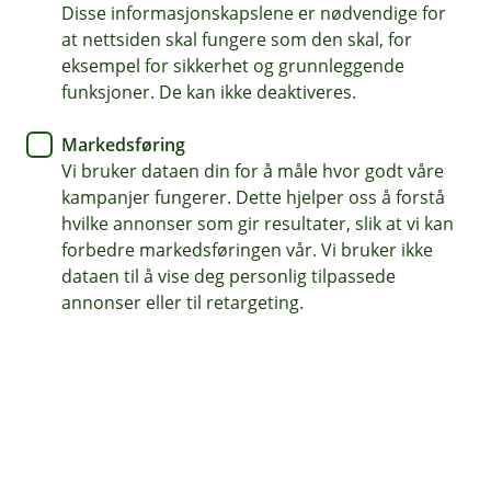
Disse informasjonskapslene er nødvendige for
Tips- og råd
at nettsiden skal fungere som den skal, for
eksempel for sikkerhet og grunnleggende
Skolevei-sjekken alle foreldre
funksjoner. De kan ikke deaktiveres.
burde ta
Markedsføring
Vi bruker dataen din for å måle hvor godt våre
De minste er ikke vant til trafikken. Da må
kampanjer fungerer. Dette hjelper oss å forstå
trafikken være klar for dem.
hvilke annonser som gir resultater, slik at vi kan
forbedre markedsføringen vår. Vi bruker ikke
Skoleveien er krevende for mange barn. For
dataen til å vise deg personlig tilpassede
førsteklassingene er skoleveien ofte det første virkelige
annonser eller til retargeting.
møtet med trafikken. De minste barna er impulsive,
lekende og lar seg lett distrahere. Derfor må foreldre
og sjåfører være ekstra observante.
– Bilistene må være ekstra oppmerksomme, og holde
øynene på veien og ikke mobilen, sier skadeforebygger.