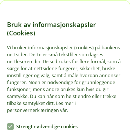
H
o
Bruk av informasjonskapsler
p
p
(Cookies)
i
Vi bruker informasjonskapsler (cookies) på bankens
nettsider. Dette er små tekstfiler som lagres i
n
nettleseren din. Disse brukes for flere formål, som å
n
sørge for at nettsidene fungerer, sikkerhet, huske
h
innstillinger og valg, samt å måle hvordan annonser
o
fungerer. Noen er nødvendige for grunnleggende
funksjoner, mens andre brukes kun hvis du gir
d
samtykke. Du kan når som helst endre eller trekke
e
tilbake samtykket ditt. Les mer i
t
personvernerklæringen vår.
Forbereder du deg godt, kan ditt neste bilkjøp gjøre både
lommeboka og hjertet ditt fornøyd.
Strengt nødvendige cookies