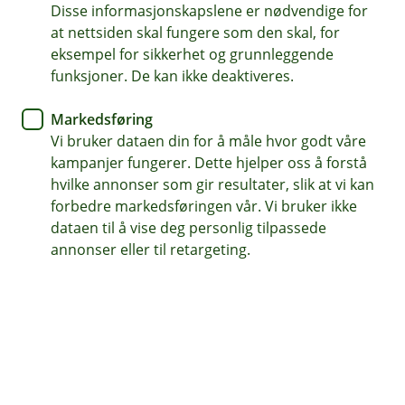
Disse informasjonskapslene er nødvendige for
Bilforsikring
at nettsiden skal fungere som den skal, for
eksempel for sikkerhet og grunnleggende
Skal du bytte bil?
funksjoner. De kan ikke deaktiveres.
Når du skal bytte bil, skal du kanskje kjøpe og
Markedsføring
selge på en gang. Her får du noen gode råd på
Vi bruker dataen din for å måle hvor godt våre
veien til en god bildeal.
kampanjer fungerer. Dette hjelper oss å forstå
hvilke annonser som gir resultater, slik at vi kan
Veien til en god bildeal, enten du skal kjøpe eller selge
forbedre markedsføringen vår. Vi bruker ikke
(eller begge deler), er ikke alltid like rett frem. Det er
dataen til å vise deg personlig tilpassede
mye du må ha på stell før du i det hele tatt begynner
annonser eller til retargeting.
og i denne artikkelen gir vi deg noen enkle og gode råd
som vi håper gjør prosessen litt enklere.
Så spenn sikkerhetsbeltet, nå starter vi.
Dette bør du gjøre når du skal kjøpe en bil