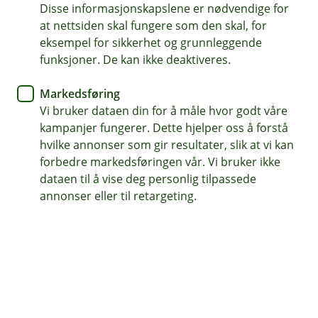
Disse informasjonskapslene er nødvendige for
Båtforsikring
at nettsiden skal fungere som den skal, for
eksempel for sikkerhet og grunnleggende
Husk å sjekke båten din om
funksjoner. De kan ikke deaktiveres.
vinteren
Markedsføring
Vi bruker dataen din for å måle hvor godt våre
Er du klar over at du må passe på båten din om
kampanjer fungerer. Dette hjelper oss å forstå
vinteren også? Gjør du ikke det, kan det fort bli
hvilke annonser som gir resultater, slik at vi kan
dyrt om uhellet er ute.
forbedre markedsføringen vår. Vi bruker ikke
dataen til å vise deg personlig tilpassede
Ah. Vinteren er her og båten ligger trygt lagret for vind,
annonser eller til retargeting.
kulde og ruskevær. Nå trenger jeg ikke å gjøre noe før
våren kommer … tenker kanskje mange båteiere og
glemmer en viktig detalj i forsikringsvilkårene sine:
tilsynet.
En tredjedel av alle skader som meldes inn på
fritidsbåter skjer nemlig på vinteren, og sjekker du