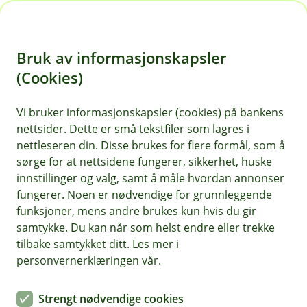
H
o
Bruk av informasjonskapsler
p
p
(Cookies)
i
Vi bruker informasjonskapsler (cookies) på bankens
nettsider. Dette er små tekstfiler som lagres i
n
nettleseren din. Disse brukes for flere formål, som å
n
sørge for at nettsidene fungerer, sikkerhet, huske
h
innstillinger og valg, samt å måle hvordan annonser
o
fungerer. Noen er nødvendige for grunnleggende
funksjoner, mens andre brukes kun hvis du gir
d
samtykke. Du kan når som helst endre eller trekke
e
tilbake samtykket ditt. Les mer i
t
personvernerklæringen vår.
Selv om sommeren er en fjern drøm, må du ikke glemme å
sjekke båten din med jevne mellomrom.
Strengt nødvendige cookies