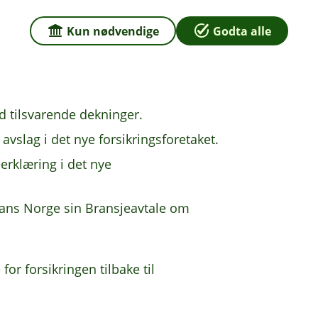
. Forsikringene kan gjenopptas uten
Kun nødvendige
Godta alle
om:
ngsforetaket har vært aktiv i minst 12
d tilsvarende dekninger.
r avslag i det nye forsikringsforetaket.
eerklæring i det nye
Finans Norge sin Bransjeavtale om
or forsikringen tilbake til