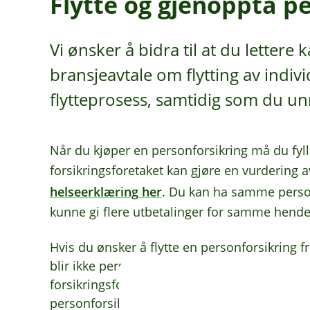
Flytte og gjenoppta p
Vi ønsker å bidra til at du lettere 
bransjeavtale om flytting av indivi
flytteprosess, samtidig som du unn
Når du kjøper en personforsikring må du fyll
forsikringsforetaket kan gjøre en vurdering 
helseerklæring her
. Du kan ha samme personf
kunne gi flere utbetalinger for samme hende
Hvis du ønsker å flytte en personforsikring fra
blir ikke personforsikringene automatisk avsl
forsikringsforetaket. Derfor er det du selv 
personforsikringene dine, også i en flyttepro