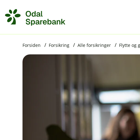
H
o
p
p
i
Forsiden
Forsikring
Alle forsikringer
Flytte og
n
n
h
o
d
e
t