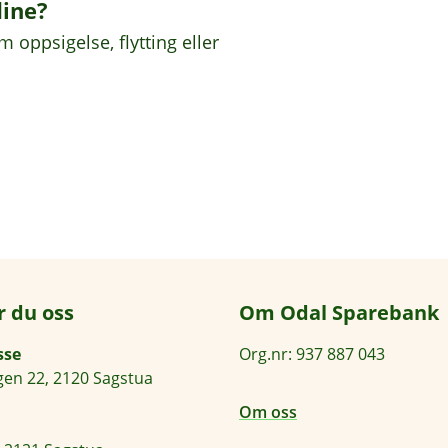
dine?
 oppsigelse, flytting eller
r du oss
Om Odal Sparebank
sse
Org.nr: 937 887 043
en 22, 2120 Sagstua
Om oss