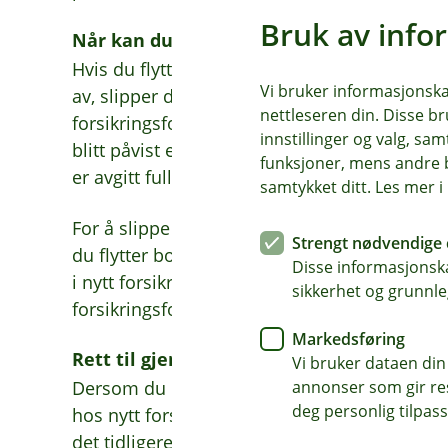
Bruk av info
Når kan du si opp tidligere forsikring?
Hvis du flytter til en forsikring med tilsvare
Vi bruker informasjonskap
av, slipper du ny symptomklausul. En sympt
nettleseren din. Disse br
forsikringsforetaket ikke er erstatningsplikt
innstillinger og valg, 
blitt påvist eller har vist tegn og/eller symp
funksjoner, mens andre b
er avgitt fullstendig søknad om en bestemt fo
samtykket ditt. Les mer 
For å slippe ny symptomklausul må du avslutt
Strengt nødvendige 
du flytter bort fra. Det betyr at når du har si
Disse informasjonska
i nytt forsikringsforetak, kan du avslutte fors
sikkerhet og grunnle
forsikringsforetaket. Dette er du selv ansvarli
Markedsføring
Rett til gjenopptak i tidligere foretak
Vi bruker dataen din
annonser som gir resu
Dersom du har fått reservasjon, pristillegg e
deg personlig tilpass
hos nytt forsikringsforetak, kan du ha rett til
det tidligere forsikringsforetaket. Fristen for