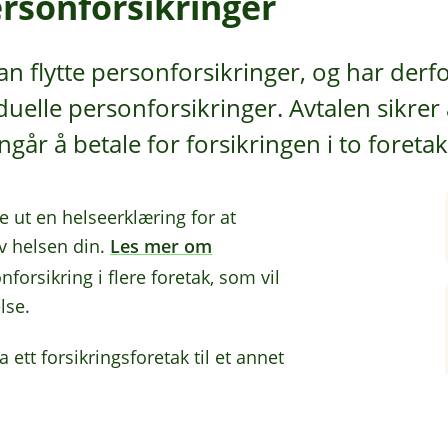
ersonforsikringer
kan flytte personforsikringer, og har derfo
duelle personforsikringer. Avtalen sikrer 
går å betale for forsikringen i to foretak
e ut en helseerklæring for at
av helsen din.
Les mer om
orsikring i flere foretak, som vil
lse.
 ett forsikringsforetak til et annet
uttet i det gamle
som må si opp de gamle
sess.