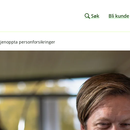
Søk
Bli kunde
 gjenoppta personforsikringer