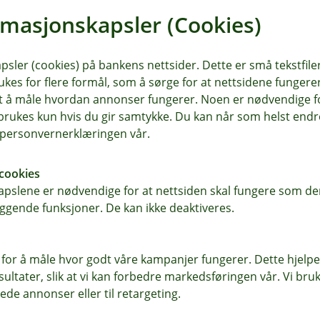
rmasjonskapsler (Cookies)
nde dekninger til den du hadde fra før
sler (cookies) på bankens nettsider. Dette er små tekstfile
omklausul innebærer at
ukes for flere formål, som å sørge for at nettsidene fungerer
ig for sykdom eller plager som har
samt å måle hvordan annonser fungerer. Noen er nødvendige 
tomer innen tre måneder etter at det
rukes kun hvis du gir samtykke. Du kan når som helst endre 
rsikring.
i personvernerklæringen vår.
e forsikringen i forsikringsforetaket
cookies
gnert tilbudet og fylt ut helseerklæring
pslene er nødvendige for at nettsiden skal fungere som den
ikringene dine i det tidligere
ggende funksjoner. De kan ikke deaktiveres.
g for å gjøre.
 for å måle hvor godt våre kampanjer fungerer. Dette hjelper
ltater, slik at vi kan forbedre markedsføringen vår. Vi bruke
ller avslag på din forsikringssøknad
ede annonser eller til retargeting.
 å få gjenopptatt forsikringene dine i
 å gjenoppta forsikringen er 6