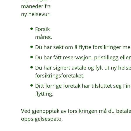
måneder fra dagen du avsluttet forsikringen
ny helsevurdering og symptomklausul, ders
Forsikringen din i det tidligere forsikri
måneder.
Du har søkt om å flytte forsikringer me
Du har fått reservasjon, pristillegg elle
Du har signert avtale og fylt ut ny hels
forsikringsforetaket.
Ditt forrige foretak har tilsluttet seg 
flytting.
Ved gjenopptak av forsikringen må du betale f
oppsigelsesdato.