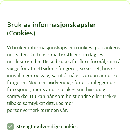
H
o
Bruk av informasjonskapsler
p
p
(Cookies)
i
Vi bruker informasjonskapsler (cookies) på bankens
nettsider. Dette er små tekstfiler som lagres i
n
nettleseren din. Disse brukes for flere formål, som å
n
sørge for at nettsidene fungerer, sikkerhet, huske
h
innstillinger og valg, samt å måle hvordan annonser
o
fungerer. Noen er nødvendige for grunnleggende
funksjoner, mens andre brukes kun hvis du gir
d
samtykke. Du kan når som helst endre eller trekke
e
tilbake samtykket ditt. Les mer i
t
personvernerklæringen vår.
Hva skjer med felles
Strengt nødvendige cookies