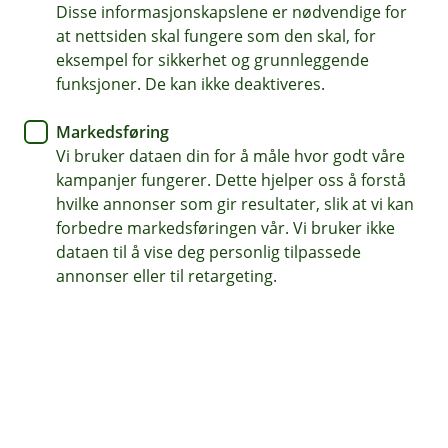
forsikringer i samlivsbrudd?
Disse informasjonskapslene er nødvendige for
at nettsiden skal fungere som den skal, for
Når livet tar en ny retning etter et samlivsbrudd,
eksempel for sikkerhet og grunnleggende
funksjoner. De kan ikke deaktiveres.
kan både følelser og praktiske ting kjennes nok
så overveldende. Men når hverdagen starter å
Markedsføring
falle på plass, er det lurt å se gjennom
Vi bruker dataen din for å måle hvor godt våre
forsikringer.
kampanjer fungerer. Dette hjelper oss å forstå
hvilke annonser som gir resultater, slik at vi kan
forbedre markedsføringen vår. Vi bruker ikke
Når dere går hver for dere er det fort mye som faller
dataen til å vise deg personlig tilpassede
mellom to stoler. Dere har jo delt et liv og har mye
annonser eller til retargeting.
felles eiendeler og ansvar som skal fordeles på nytt.
Det er lurt å gå gjennom alle felles forsikringer. Hva har
dere sammen i dag? Faller en av dere ut av viktige
forsikringer? Burde dere fordele hvem som betaler for
hva annerledes etter samlivsbruddet?
Hvilke forsikringer må du tenke på