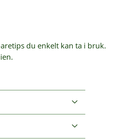
aretips du enkelt kan ta i bruk.
ien.
emme og setter det