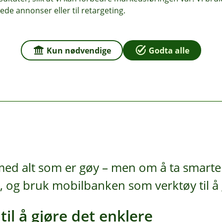
du kjøper nytt
ede annonser eller til retargeting.
varer og vaskemidler til flere uker – det er penger spart m
nduskarmen
Kun nødvendige
Godta alle
s med og gir glede og småbeløp spart jevnt og trutt.
u kan
rnepass eller datahjelp kan gi deg 500–1 000 kroner i lomma 
med alt som er gøy – men om å ta smarte 
ag, og bruk mobilbanken som verktøy til å
il å gjøre det enklere