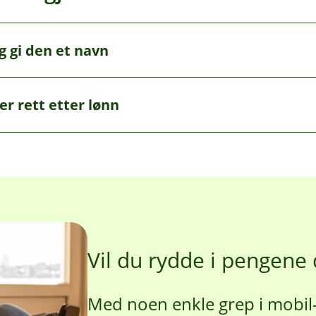
 gi den et navn
» eller «Små gleder» – et godt navn gjør sparingen mer mot
er rett etter lønn
måneden. Jevn sparing gjør at beløpet vokser uten at du m
Vil du rydde i pengene
Med noen enkle grep i mobil