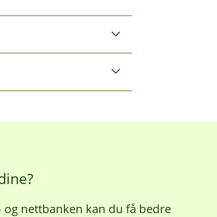
iverende.
erker det så mye.
 dine?
- og nettbanken kan du få bedre