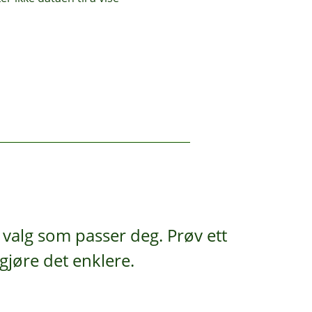
ed én gang.
på en kveld.
valg som passer deg. Prøv ett
 gjøre det enklere.