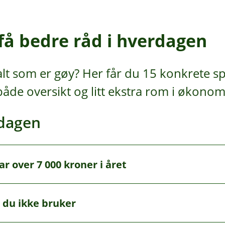
 få bedre råd i hverdagen
 alt som er gøy? Her får du 15 konkrete sp
åde oversikt og litt ekstra rom i økonom
rdagen
r over 7 000 kroner i året
r i uka, kan det fort koste over 150 kroner. Lager du den hj
 du ikke bruker
r enn 7 000 kroner i året – uten store kutt i hverdagen.