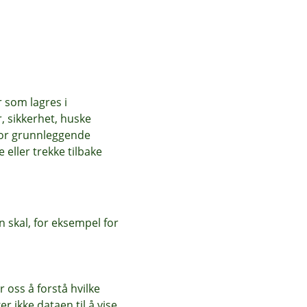
for mye mer enn det
r som lagres i
, sikkerhet, huske
for grunnleggende
eller trekke tilbake
ret.
 skal, for eksempel for
 oss å forstå hvilke
r ikke dataen til å vise