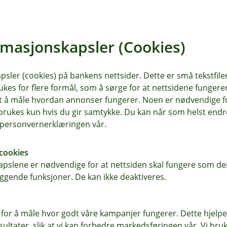
r en søm i siden kan de fleste fikse selv – og det sparer deg 
 både økonomisk og bærekraftig.
rmasjonskapsler (Cookies)
tyr kan fort gi deg 1 000–2 000 kroner på kort tid.
t samtidig
sler (cookies) på bankens nettsider. Dette er små tekstfile
lass – og kanskje mer lyst til å spare og rydde.
ukes for flere formål, som å sørge for at nettsidene fungerer
 andre
samt å måle hvordan annonser fungerer. Noen er nødvendige 
rukes kun hvis du gir samtykke. Du kan når som helst endre 
ede. En sosial middag kan koste halvparten av å lage alene.
i personvernerklæringen vår.
 kjøpe nytt
cookies
tstyr – mye kan du låne og spare flere tusen på i løpet av å
pslene er nødvendige for at nettsiden skal fungere som den
ggende funksjoner. De kan ikke deaktiveres.
konomisk
 for å måle hvor godt våre kampanjer fungerer. Dette hjelper
ltater, slik at vi kan forbedre markedsføringen vår. Vi bruke