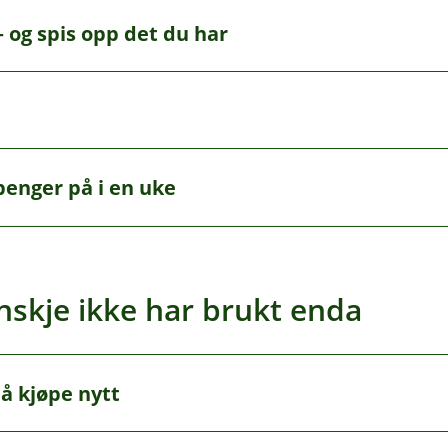
 over 4 000 kroner i året. Velg det du faktisk ser på – og se
 og spis opp det du har
oner i uka og kaste mindre mat. Smart for både lommebok og
 du ellers ville brukt. En typisk uke kan gi 500–1 000 kroner 
penger på i en uke
e oppdager «små lekkasjer» på 1 000–2 000 kroner i måneden
t ifra det du bruker penger på.
skje ikke har brukt enda
 å kjøpe nytt