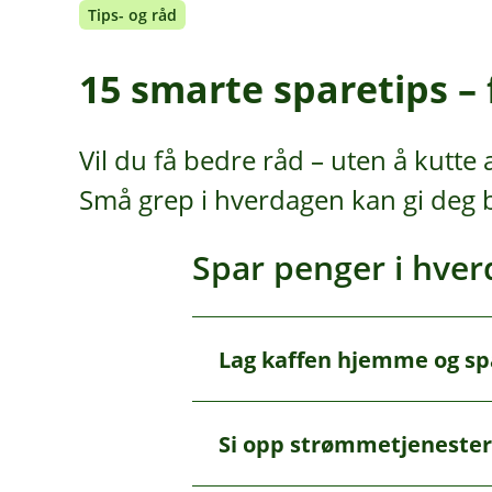
Tips- og råd
15 smarte sparetips –
Vil du få bedre råd – uten å kutte
Små grep i hverdagen kan gi deg b
Spar penger i hve
Lag kaffen hjemme og spa
Å
p
n
e
Kjøper du kaffe ute tre gange
Si opp strømmetjenester
/
Å
beløpet til side, sparer du me
L
p
u
n