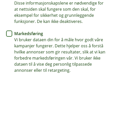
mindre å tenke på.
Disse informasjonskapslene er nødvendige for
at nettsiden skal fungere som den skal, for
Kredittkort
eksempel for sikkerhet og grunnleggende
funksjoner. De kan ikke deaktiveres.
Ta gode kortvalg
Markedsføring
Sommerferien er i full sving, og det er tid for
Vi bruker dataen din for å måle hvor godt våre
avslapping og gode stunder med dem vi er glad
kampanjer fungerer. Dette hjelper oss å forstå
i.
hvilke annonser som gir resultater, slik at vi kan
forbedre markedsføringen vår. Vi bruker ikke
dataen til å vise deg personlig tilpassede
Likevel er det lurt å ta noen gode kortvalg som gir deg
annonser eller til retargeting.
både oversikt og ekstra trygghet, enten du er hjemme
eller på reise. Her er noen enkle tips du kan ta med deg
denne måneden.
Bruk kredittkortet når du bestiller feriereisen
eller utflukter underveis
Betaler du halvparten av reisekostnadene med