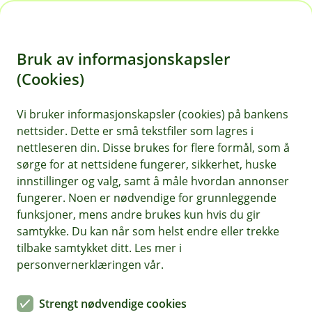
H
o
Bruk av informasjonskapsler
p
p
(Cookies)
i
Vi bruker informasjonskapsler (cookies) på bankens
nettsider. Dette er små tekstfiler som lagres i
n
nettleseren din. Disse brukes for flere formål, som å
n
sørge for at nettsidene fungerer, sikkerhet, huske
h
innstillinger og valg, samt å måle hvordan annonser
o
fungerer. Noen er nødvendige for grunnleggende
funksjoner, mens andre brukes kun hvis du gir
d
samtykke. Du kan når som helst endre eller trekke
e
tilbake samtykket ditt. Les mer i
t
personvernerklæringen vår.
Med god flyt i økonomien får du også en mer bekymringsfri
hverdag. Følg våre råd om riktig kortbruk – så får du én ting
Strengt nødvendige cookies