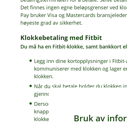
Det finnes ingen egne beløpsgrenser ved klo
Pay bruker Visa og Mastercards bransjeleden
høyeste grad av sikkerhet.
Klokkebetaling med Fitbit
Du må ha en Fitbit-klokke, samt bankkort ell
Legg inn dine kortopplysninger i Fitbi
kommuniserer med klokken og lager en v
klokken.
Når du skal betale holder du klokken in
gjennomført, vibrerer klokken og du få
Dersom du ønsker å bytte mellom forskj
knapp inne i to sekunder. Velg kortet 
Bruk av info
klokken mot kortleseren.