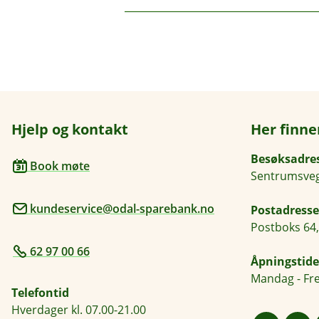
p
u
n
k
e
Du kan betale med Fitbit og Garmin i
k
/
betaling.
L
u
k
k
Hjelp og kontakt
Her finne
Besøksadre
Book møte
Sentrumsveg
kundeservice@odal-sparebank.no
Postadresse
Postboks 64,
62 97 00 66
Åpningstide
Mandag - Fre
Telefontid
Hverdager kl. 07.00-21.00