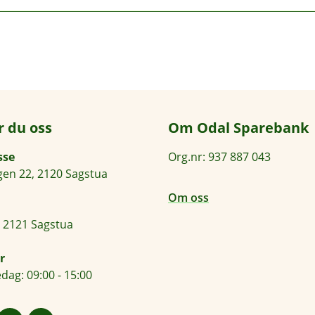
 alle betalingsterminaler som godtar kontaktløs betaling. Se etter ikone
r du oss
Om Odal Sparebank
sse
Org.nr: 937 887 043
en 22, 2120 Sagstua
Om oss
 2121 Sagstua
r
dag: 09:00 - 15:00