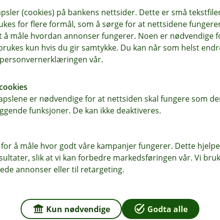
sler (cookies) på bankens nettsider. Dette er små tekstfile
ukes for flere formål, som å sørge for at nettsidene fungerer
 Fitbit Pay
.
samt å måle hvordan annonser fungerer. Noen er nødvendige 
rukes kun hvis du gir samtykke. Du kan når som helst endre 
i personvernerklæringen vår.
ller kredittkort fra oss.
cookies
pslene er nødvendige for at nettsiden skal fungere som den
en Garmin Connect Mobile under
ggende funksjoner. De kan ikke deaktiveres.
ler flere kort, og opprette en kode.
 for å måle hvor godt våre kampanjer fungerer. Dette hjelper
du instruksjonene på klokken.
ltater, slik at vi kan forbedre markedsføringen vår. Vi bruke
ede annonser eller til retargeting.
r Garmin Pay
.
Kun nødvendige
Godta alle