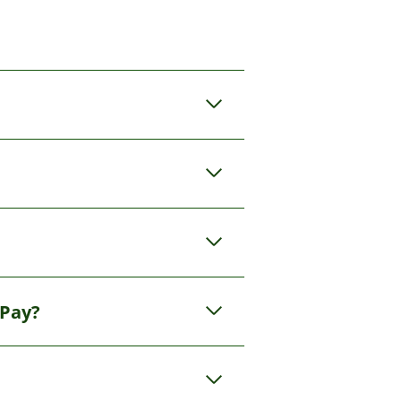
t-appen eller
okke fra Fitbit
y sammen med
rikken kombinert
. Akkurat like
opptil 6 kort i
 Pay?
ger.