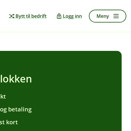
Bytt til bedrift
Logg inn
Meny
lokken
skt
 og betaling
st kort