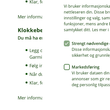
Klar, ferdig - betal!
Vi bruker informasjonskap
nettleseren din. Disse br
Mer informasjon finner du på
nettsidene for
innstillinger og valg, 
funksjoner, mens andre b
Klokkebetaling med Garmin
samtykket ditt. Les mer 
Du må ha en Garmin-klokke, samt bankkort e
Strengt nødvendige 
Disse informasjonska
Legg dine kortopplysninger inn i app
sikkerhet og grunnle
Garmin Wallet.
Følg instruksjonene for å legge til et el
Markedsføring
Vi bruker dataen din
Når du skal betale i en butikk, følger 
annonser som gir resu
Klar, ferdig - betal!
deg personlig tilpass
Mer informasjon finner du på
nettsidene fo