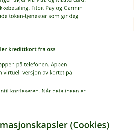
kkebetaling. Fitbit Pay og Garmin
de token-tjenester som gir deg
er kredittkort fra oss
t-appen på telefonen. Appen
irtuell versjon av kortet på
ntil kortleseren. Når betalingen er
r en bekreftelse på skjermen.
ellige kort, så holder du venstre
du ønsker å betale med før du tæpper
rmasjonskapsler (Cookies)