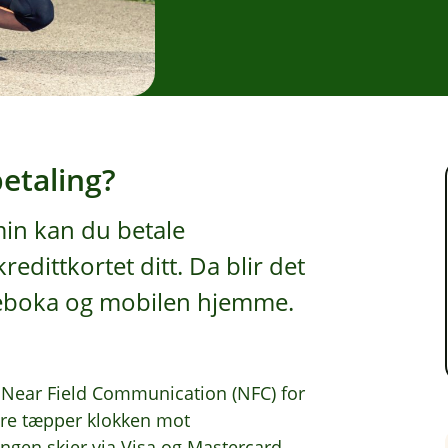
etaling?
min kan du betale
edittkortet ditt. Da blir det
meboka og mobilen hjemme.
r Near Field Communication (NFC) for
are tæpper klokken mot
ingen skjer via Visa og Mastercard.