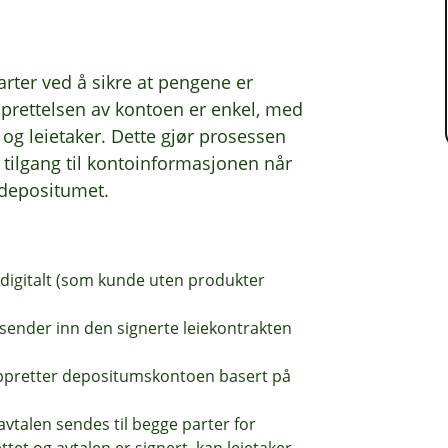
rter ved å sikre at pengene er
pprettelsen av kontoen er enkel, med
 og leietaker. Dette gjør prosessen
r tilgang til kontoinformasjonen når
r depositumet.
g digitalt (som kunde uten produkter
sender inn den signerte leiekontrakten
pretter depositumskontoen basert på
talen sendes til begge parter for
et og avtalen er signert, kan leietaker