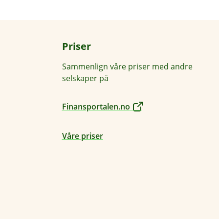
Priser
Sammenlign våre priser med andre
selskaper på
Finansportalen.no
Våre priser