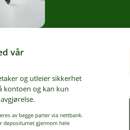
ed vår
taker og utleier sikkerhet
på kontoen og kan kun
g avgjørelse.
eres av begge parter via nettbank.
over depositumet gjennom hele