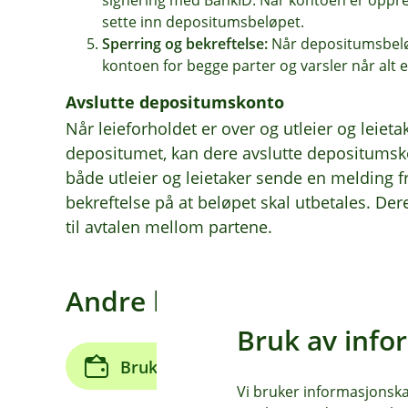
sette inn depositumsbeløpet.
Sperring og bekreftelse:
Når depositumsbelø
kontoen for begge parter og varsler når alt er
Avslutte depositumskonto
Når leieforholdet er over og utleier og leiet
depositumet, kan dere avslutte depositumsk
både utleier og leietaker sende en melding f
bekreftelse på at beløpet skal utbetales. Der
til avtalen mellom partene.
Andre kontotyper
Bruk av info
Brukskonto
Sparekonto
Vi bruker informasjonskap