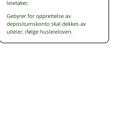
leietaker.
Gebyrer for opprettelse av
depositumskonto skal dekkes av
utleier, ifølge husleieloven.