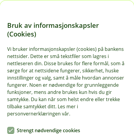
H
o
Bruk av informasjonskapsler
p
p
(Cookies)
i
Vi bruker informasjonskapsler (cookies) på bankens
nettsider. Dette er små tekstfiler som lagres i
n
nettleseren din. Disse brukes for flere formål, som å
n
sørge for at nettsidene fungerer, sikkerhet, huske
h
innstillinger og valg, samt å måle hvordan annonser
o
fungerer. Noen er nødvendige for grunnleggende
funksjoner, mens andre brukes kun hvis du gir
d
samtykke. Du kan når som helst endre eller trekke
e
tilbake samtykket ditt. Les mer i
t
personvernerklæringen vår.
Legg det digitale kortet ditt inn digitale lommebøker.
Strengt nødvendige cookies