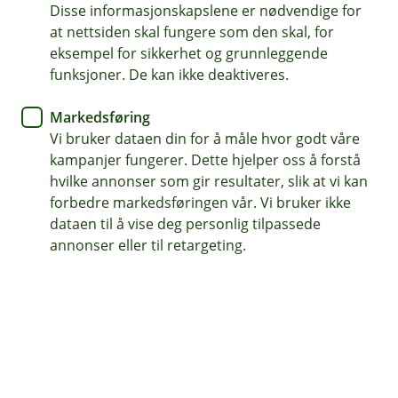
Bankkort
Disse informasjonskapslene er nødvendige for
at nettsiden skal fungere som den skal, for
Kom i gang med ditt digitale
eksempel for sikkerhet og grunnleggende
funksjoner. De kan ikke deaktiveres.
kort
Markedsføring
Visste du at du kan handle med digitalt kort både
Vi bruker dataen din for å måle hvor godt våre
i fysiske butikker og på nett?
kampanjer fungerer. Dette hjelper oss å forstå
hvilke annonser som gir resultater, slik at vi kan
Har du fått nytt bankkort? Visste du at du ikke trenger
forbedre markedsføringen vår. Vi bruker ikke
å vente på det fysiske kortet før du tar det i bruk? Du
dataen til å vise deg personlig tilpassede
finner det digitalt i nett-/ mobilbanken. Dette er like
annonser eller til retargeting.
raskt, trygt og enkelt som å ha kortet i hånden.
Slik tar du i bruk det digitale kortet:
Finn det digitale kortet ditt i
mobil- og
nettbanken
, og betal når du handler på nett.
Registrer kortet
ditt i
digitale lommebøker
som