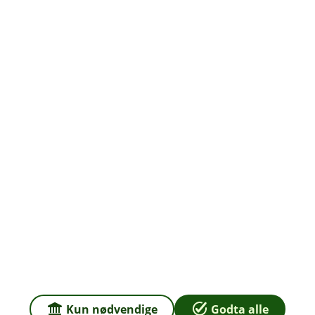
Org.nr: 937 887 043
Om oss
Priser
Sammenlign våre priser med andre selskaper på
Finansportalen.no
Våre priser
Personvern og informasjonskapsler
Sikkerhet og antihvitvask
Kun nødvendige
Godta alle