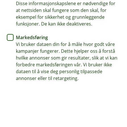
avtalen som regulerer bruken av BankID. For å
Disse informasjonskapslene er nødvendige for
inngå avtalen og aktivere BankID må du ha kode
at nettsiden skal fungere som den skal, for
og passord. Koden får du fra kodebrikken som
eksempel for sikkerhet og grunnleggende
du har fått i posten, mens midlertidig passord
funksjoner. De kan ikke deaktiveres.
får du på SMS underveis.
Markedsføring
NB: Hvis du kun skal ha BankID-app aktiverer du i
Vi bruker dataen din for å måle hvor godt våre
appen og setter samtidig passord der.
kampanjer fungerer. Dette hjelper oss å forstå
hvilke annonser som gir resultater, slik at vi kan
Fødselsnummer
forbedre markedsføringen vår. Vi bruker ikke
dataen til å vise deg personlig tilpassede
annonser eller til retargeting.
Kode fra kodebrikke
Neste