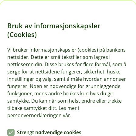
H
o
Bruk av informasjonskapsler
p
p
(Cookies)
Her kan du aktivere din BankID
i
Vi bruker informasjonskapsler (cookies) på bankens
Fyll inn fødselsnummer og en kode fra
nettsider. Dette er små tekstfiler som lagres i
n
kodebrikken din i skjemaet under.
nettleseren din. Disse brukes for flere formål, som å
n
sørge for at nettsidene fungerer, sikkerhet, huske
h
innstillinger og valg, samt å måle hvordan annonser
o
fungerer. Noen er nødvendige for grunnleggende
funksjoner, mens andre brukes kun hvis du gir
d
samtykke. Du kan når som helst endre eller trekke
Aktiver BankID
e
tilbake samtykket ditt. Les mer i
t
personvernerklæringen vår.
Her kan du aktivere din BankID med brikke og
passord. Ved aktivering inngår du BankID-
Strengt nødvendige cookies