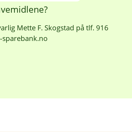
avemidlene?
lig Mette F. Skogstad på tlf. 916
l-sparebank.no