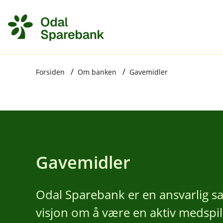
H
o
p
p
i
Forsiden
Om banken
Gavemidler
n
n
h
o
Gavemidler
d
e
t
Odal Sparebank er en ansvarlig 
visjon om å være en aktiv medspille