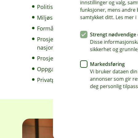
innstillinger og valg, 
Politiske og religiøse organisasjoner
funksjoner, mens andre b
Miljøskadelige formål
samtykket ditt. Les mer 
Formål i strid med god forretningsskik
Strengt nødvendige 
Prosjekter som virker diskriminerende m
Disse informasjonska
nasjonalitet
sikkerhet og grunnle
Prosjekter med uryddig økonomi eller 
Markedsføring
Oppgaver som i hovedsak tilligger det 
Vi bruker dataen din
annonser som gir resu
Privatpersoner
deg personlig tilpass