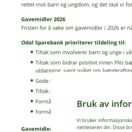
rettet mot barn og ungdom, og det skal vi fo
Gavemidler 2026
Fristen for å søke om gavemidler i 2026 er n
Odal Sparebank prioriterer tildeling til:
Tiltak som involverer barn og unge i 
Tiltak som bidrar positivt innen FNs b
utdanning, samt målet om bærekraftig
Gode klima- og miljøtiltak
Tiltak med fokus på inkludering av alle
Bruk av info
Formål som er innovative og skaper næ
Formål som har verdi og nytte over tid
Vi bruker informasjonskap
nettleseren din. Disse br
Gavemidler gis ikke til: