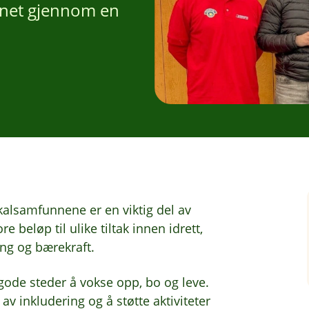
annet gjennom en
okalsamfunnene er en viktig del av
e beløp til ulike tiltak innen idrett,
ing og bærekraft.
 gode steder å vokse opp, bo og leve.
av inkludering og å støtte aktiviteter