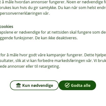
samt å måle hvordan annonser fungerer. Noen er nødvendige 
rukes kun hvis du gir samtykke. Du kan når som helst endre 
i personvernerklæringen vår.
k
cookies
ed hensyn til etnisitet eller
pslene er nødvendige for at nettsiden skal fungere som den
ggende funksjoner. De kan ikke deaktiveres.
uklar organisering
offentlige
 for å måle hvor godt våre kampanjer fungerer. Dette hjelper
ltater, slik at vi kan forbedre markedsføringen vår. Vi bruke
ede annonser eller til retargeting.
Kun nødvendige
Godta alle