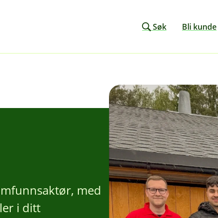
Søk
Bli kunde
samfunnsaktør, med
r i ditt