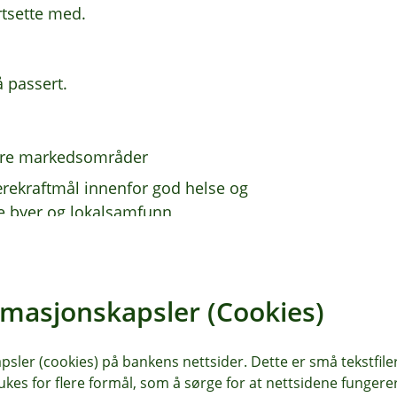
rtsette med.
å passert.
våre markedsområder
ærekraftmål innenfor god helse og
e byer og lokalsamfunn
rmasjonskapsler (Cookies)
ringsutvikling
sler (cookies) på bankens nettsider. Dette er små tekstfile
ukes for flere formål, som å sørge for at nettsidene fungerer