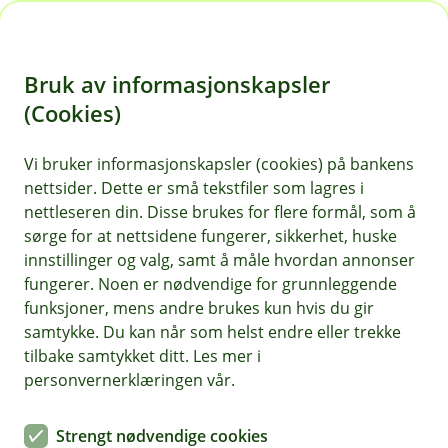
H
o
Bruk av informasjonskapsler
p
p
(Cookies)
i
Vi bruker informasjonskapsler (cookies) på bankens
nettsider. Dette er små tekstfiler som lagres i
n
nettleseren din. Disse brukes for flere formål, som å
n
sørge for at nettsidene fungerer, sikkerhet, huske
h
innstillinger og valg, samt å måle hvordan annonser
o
fungerer. Noen er nødvendige for grunnleggende
funksjoner, mens andre brukes kun hvis du gir
d
samtykke. Du kan når som helst endre eller trekke
e
tilbake samtykket ditt. Les mer i
t
personvernerklæringen vår.
Personalforsikringer
Strengt nødvendige cookies