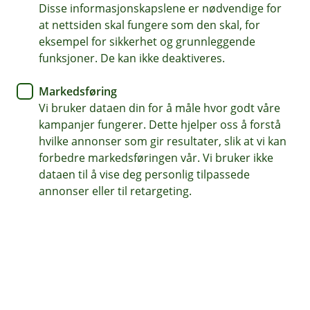
Vi tilbyr personalforsikringer som gir trygghet
Disse informasjonskapslene er nødvendige for
at nettsiden skal fungere som den skal, for
for både deg og dine ansatte.
eksempel for sikkerhet og grunnleggende
funksjoner. De kan ikke deaktiveres.
Markedsføring
Forsikring av ansatte
Vi bruker dataen din for å måle hvor godt våre
kampanjer fungerer. Dette hjelper oss å forstå
Riktige forsikringer for dine ansatte er ikke bare
hvilke annonser som gir resultater, slik at vi kan
en ekstra sikkerhet – de viser også at du tar vare
forbedre markedsføringen vår. Vi bruker ikke
på folkene dine, og kan gjøre bedriften til en mer
dataen til å vise deg personlig tilpassede
attraktiv arbeidsplass.
annonser eller til retargeting.
Meld skade
Du kan melde skade digitalt her