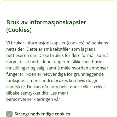
H
o
Bruk av informasjonskapsler
p
p
(Cookies)
i
Vi bruker informasjonskapsler (cookies) på bankens
nettsider. Dette er små tekstfiler som lagres i
n
nettleseren din. Disse brukes for flere formål, som å
n
sørge for at nettsidene fungerer, sikkerhet, huske
h
innstillinger og valg, samt å måle hvordan annonser
o
fungerer. Noen er nødvendige for grunnleggende
funksjoner, mens andre brukes kun hvis du gir
d
samtykke. Du kan når som helst endre eller trekke
e
tilbake samtykket ditt. Les mer i
t
personvernerklæringen vår.
Ulykkesforsikring barn
Strengt nødvendige cookies