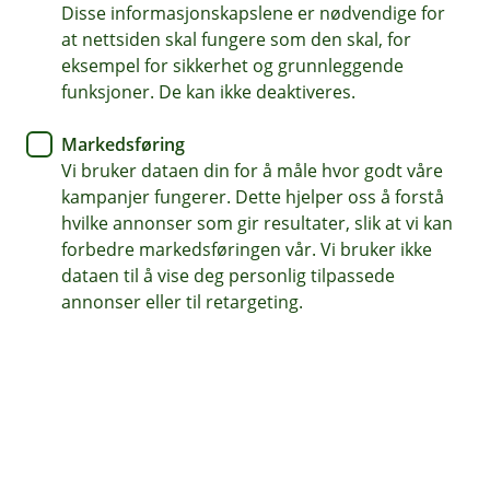
Disse informasjonskapslene er nødvendige for
Sikrer barna om det skjer ulykker mens institusjonen
at nettsiden skal fungere som den skal, for
har ansvaret
eksempel for sikkerhet og grunnleggende
Dekker varig medisinsk invaliditet, behandlingsutgifter
funksjoner. De kan ikke deaktiveres.
og død.
Markedsføring
For private og offentlige institusjoner som
Vi bruker dataen din for å måle hvor godt våre
barnehager, skoler og SFO
kampanjer fungerer. Dette hjelper oss å forstå
hvilke annonser som gir resultater, slik at vi kan
Kontakt meg om ulykkesforsikring for barn
forbedre markedsføringen vår. Vi bruker ikke
dataen til å vise deg personlig tilpassede
annonser eller til retargeting.
Hva dekker ulykkesforsikring for barn?
Ulykkesforsikring for barn gir økonomisk trygghet
hvis barnet skulle skade seg mens institusjonen
har ansvaret. Forsikringen kan kjøpes av både
private og offentlige aktører, som barnehager,
skoler og SFO, og dekker skader som skjer i den