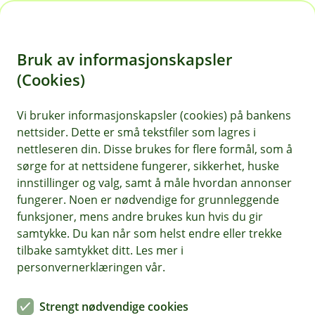
H
o
Bruk av informasjonskapsler
p
p
(Cookies)
i
Vi bruker informasjonskapsler (cookies) på bankens
nettsider. Dette er små tekstfiler som lagres i
n
nettleseren din. Disse brukes for flere formål, som å
n
sørge for at nettsidene fungerer, sikkerhet, huske
h
innstillinger og valg, samt å måle hvordan annonser
o
fungerer. Noen er nødvendige for grunnleggende
funksjoner, mens andre brukes kun hvis du gir
d
samtykke. Du kan når som helst endre eller trekke
e
tilbake samtykket ditt. Les mer i
t
personvernerklæringen vår.
Helseforsikring
Strengt nødvendige cookies