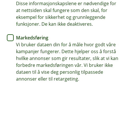
Disse informasjonskapslene er nødvendige for
Ansatte kommer raskere tilbake på jobb, og slipper
at nettsiden skal fungere som den skal, for
langvarige plager.
eksempel for sikkerhet og grunnleggende
Garantert konsultasjon, undersøkelse eller behandling
funksjoner. De kan ikke deaktiveres.
innen 10 virkedager
Markedsføring
Ingen øvre grense på behandlingskostnader
Vi bruker dataen din for å måle hvor godt våre
kampanjer fungerer. Dette hjelper oss å forstå
Kontakt meg om helseforsikring
hvilke annonser som gir resultater, slik at vi kan
forbedre markedsføringen vår. Vi bruker ikke
dataen til å vise deg personlig tilpassede
Raskt tilbake til jobb
annonser eller til retargeting.
Veien til rett behandling er ikke alltid så kort som
vi skulle ønske. Offentlige helsekøer kan bli lange
og tiden går tregt. Med vår helseforsikring
hjelper du ansatte med rett behandling, rask
retur til jobb og forebygger sykefravær.