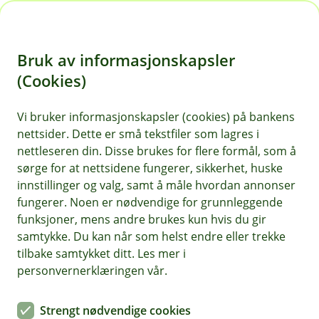
H
o
Bruk av informasjonskapsler
p
p
(Cookies)
i
Vi bruker informasjonskapsler (cookies) på bankens
nettsider. Dette er små tekstfiler som lagres i
n
nettleseren din. Disse brukes for flere formål, som å
n
sørge for at nettsidene fungerer, sikkerhet, huske
h
innstillinger og valg, samt å måle hvordan annonser
o
fungerer. Noen er nødvendige for grunnleggende
funksjoner, mens andre brukes kun hvis du gir
d
samtykke. Du kan når som helst endre eller trekke
e
tilbake samtykket ditt. Les mer i
t
personvernerklæringen vår.
Borettslag- og sameieforsikring
Strengt nødvendige cookies