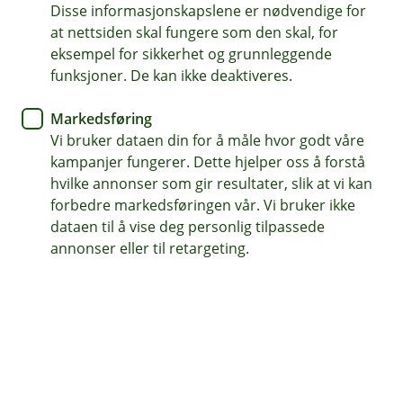
Disse informasjonskapslene er nødvendige for
Dekker tap av husleie ved skader
at nettsiden skal fungere som den skal, for
eksempel for sikkerhet og grunnleggende
Få hjelp 24 timer i døgnet
funksjoner. De kan ikke deaktiveres.
Dekker vannskade på grunn av utett våtrom eller utett
Markedsføring
tak
Vi bruker dataen din for å måle hvor godt våre
kampanjer fungerer. Dette hjelper oss å forstå
Kontakt meg om boligbyggforsikring
hvilke annonser som gir resultater, slik at vi kan
forbedre markedsføringen vår. Vi bruker ikke
dataen til å vise deg personlig tilpassede
Hva dekker sameiet og borettslagets
annonser eller til retargeting.
forsikring?
Dette er en forsikringspakke som er
skreddersydd for bygningene og driften i
boligselskap – enten det er et borettslag eller et
sameie.