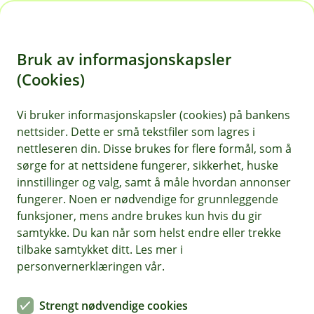
H
o
Bruk av informasjonskapsler
p
p
(Cookies)
i
Vi bruker informasjonskapsler (cookies) på bankens
nettsider. Dette er små tekstfiler som lagres i
n
nettleseren din. Disse brukes for flere formål, som å
n
sørge for at nettsidene fungerer, sikkerhet, huske
h
innstillinger og valg, samt å måle hvordan annonser
o
fungerer. Noen er nødvendige for grunnleggende
funksjoner, mens andre brukes kun hvis du gir
d
samtykke. Du kan når som helst endre eller trekke
e
tilbake samtykket ditt. Les mer i
t
personvernerklæringen vår.
Slik fikk sameie lavere pris på
Strengt nødvendige cookies