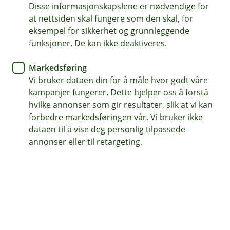
forsikringen, og bukt med
Disse informasjonskapslene er nødvendige for
at nettsiden skal fungere som den skal, for
hyppige vannskader
eksempel for sikkerhet og grunnleggende
funksjoner. De kan ikke deaktiveres.
Sameiet hadde åtte innmeldte vannskader de
siste syv årene. Etter de installerte nytt
Markedsføring
vannsikringssystem, har de ikke hatt nye skader –
Vi bruker dataen din for å måle hvor godt våre
kampanjer fungerer. Dette hjelper oss å forstå
og prisen på forsikringen har gått ned.
hvilke annonser som gir resultater, slik at vi kan
forbedre markedsføringen vår. Vi bruker ikke
Ole Harald Slemdal og Ellen Harstad kom inn i styret i
dataen til å vise deg personlig tilpassede
2021. Ole tok på seg vervet som styreleder og
annonser eller til retargeting.
oppdaget at prisen på forsikringen var blitt en del
dyrere i løpet av de siste årene. Han kontaktet
bankrådgiveren til sameiet for å finne ut hvorfor, og for
å se om det var noe de kunne gjøre noe med. Det var
det.
– Bankrådgiveren vår så at vi hadde hatt en del