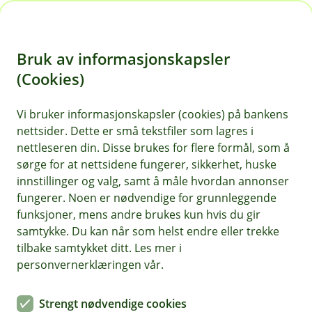
H
o
Bruk av informasjonskapsler
p
p
(Cookies)
i
Vi bruker informasjonskapsler (cookies) på bankens
nettsider. Dette er små tekstfiler som lagres i
n
nettleseren din. Disse brukes for flere formål, som å
n
sørge for at nettsidene fungerer, sikkerhet, huske
h
innstillinger og valg, samt å måle hvordan annonser
o
fungerer. Noen er nødvendige for grunnleggende
funksjoner, mens andre brukes kun hvis du gir
d
samtykke. Du kan når som helst endre eller trekke
e
tilbake samtykket ditt. Les mer i
t
personvernerklæringen vår.
BM Sparing og pensjon
Strengt nødvendige cookies