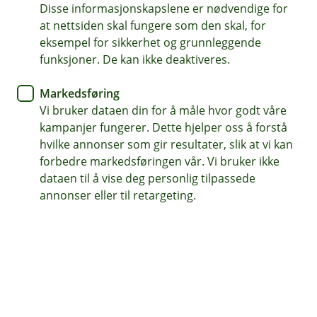
Disse informasjonskapslene er nødvendige for
Pensjon forklart enkelt
at nettsiden skal fungere som den skal, for
eksempel for sikkerhet og grunnleggende
Få oversikt over hvilke muligheter som finnes for
funksjoner. De kan ikke deaktiveres.
pensjonsordninger – på en enkel måte!
Markedsføring
Vi bruker dataen din for å måle hvor godt våre
Pensjon kan virke komplisert, men det trenger det ikke
kampanjer fungerer. Dette hjelper oss å forstå
å være.
hvilke annonser som gir resultater, slik at vi kan
I disse korte webcastene forklarer vi det viktigste – på
forbedre markedsføringen vår. Vi bruker ikke
en måte som er lett å forstå, enten du har ansatte å ta
dataen til å vise deg personlig tilpassede
vare på eller er selvstendig næringsdrivende.
annonser eller til retargeting.
For deg som har ansatte
Å ha en god pensjonsordning handler om mer enn
lovpålagte krav – det handler om å ta vare på dine
ansatte. I denne episoden får du en enkel forklaring på
hvordan ordningen fungerer, hva du må vite som