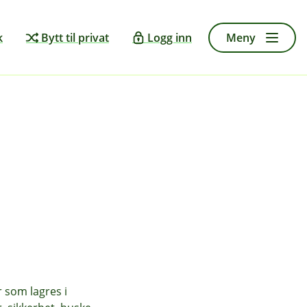
Selvhjelp
k
Bytt til privat
Logg inn
Meny
Dine samtykker
r som lagres i