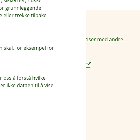
, sikkerhet, huske
for grunnleggende
eller trekke tilbake
Priser
Sammenlign våre priser med andre
selskaper på
 skal, for eksempel for
Finansportalen.no
 oss å forstå hvilke
Våre priser
r ikke dataen til å vise