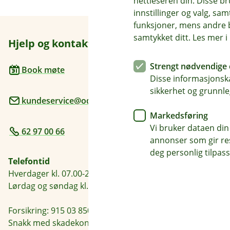
nettleseren din. Disse br
innstillinger og valg, 
funksjoner, mens andre b
samtykket ditt. Les mer 
Hjelp og kontakt
Her finne
Besøksadre
Strengt nødvendige 
Book møte
Sentrumsveg
Disse informasjonska
sikkerhet og grunnle
kundeservice@odal-sparebank.no
Postadresse
Postboks 64,
Markedsføring
Vi bruker dataen din
62 97 00 66
Åpningstide
annonser som gir resu
Mandag - Fre
deg personlig tilpass
Telefontid
Hverdager kl. 07.00-21.00
Lørdag og søndag kl. 09.00-21.00
Forsikring: 915 03 850
Snakk med skadekonsulent: mandag til