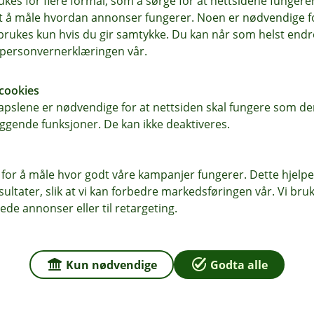
ukes for flere formål, som å sørge for at nettsidene fungerer
samt å måle hvordan annonser fungerer. Noen er nødvendige 
rukes kun hvis du gir samtykke. Du kan når som helst endre 
i personvernerklæringen vår.
r du oss
Om Odal Sparebank
sse
Org.nr: 937 887 043
cookies
en 22, 2120 Sagstua
pslene er nødvendige for at nettsiden skal fungere som den
ggende funksjoner. De kan ikke deaktiveres.
Om oss
 2121 Sagstua
 for å måle hvor godt våre kampanjer fungerer. Dette hjelper
r
ltater, slik at vi kan forbedre markedsføringen vår. Vi bruke
dag: 09:00 - 15:00
ede annonser eller til retargeting.
Kun nødvendige
Godta alle