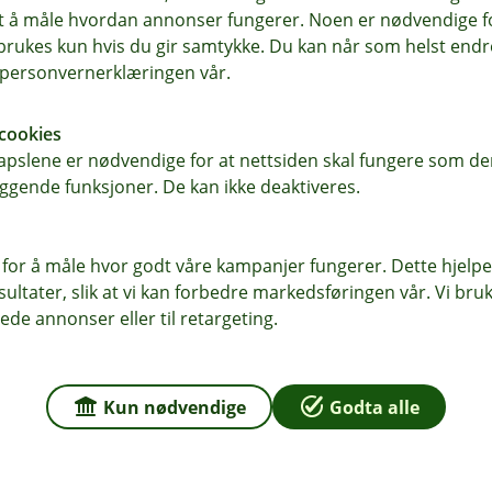
samt å måle hvordan annonser fungerer. Noen er nødvendige 
n det også være lurt å kjenne til
rukes kun hvis du gir samtykke. Du kan når som helst endre 
ere lønn fremfor høyere
i personvernerklæringen vår.
on av økt lønn og bedre pensjon er
cookies
pslene er nødvendige for at nettsiden skal fungere som den
ggende funksjoner. De kan ikke deaktiveres.
itere bedre pensjon fremfor
 for å måle hvor godt våre kampanjer fungerer. Dette hjelper
ring fra arbeidsgiver. Lønnsinntekt må
ltater, slik at vi kan forbedre markedsføringen vår. Vi bruke
re. Pensjon fra arbeidsgiver må først
ede annonser eller til retargeting.
ing. Det gir mer pensjon den dagen man
og gir derfor disiplin og langsiktighet i
Kun nødvendige
Godta alle
rkes knapt på lommeboken i dag, men vil
heten som pensjonist.
m måte å spare til pensjon på. Det er