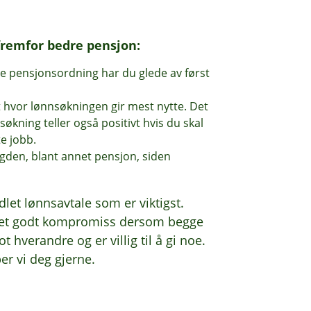
ne, og disse er stort sett lavere for
fremfor bedre pensjon:
re pensjonsordning har du glede av først
t hvor lønnsøkningen gir mest nytte. Det
søkning teller også positivt hvis du skal
te jobb.
rygden, blant annet pensjon, siden
ndlet lønnsavtale som er viktigst.
il et godt kompromiss dersom begge
hverandre og er villig til å gi noe.
er vi deg gjerne.