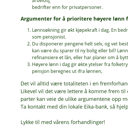
arbeidsgiver som betaler forvaltningskostnade
bedrifter enn for privatpersoner.
Argumenter for å prioritere høyere lønn 
Lønnsøkning gir økt kjøpekraft i dag. En bed
som pensjonist.
Du disponerer pengene helt selv, og vet bes
kan være du sparer til ny bolig eller bil? Lønn
refinansiere et lån, eller har planer om å byt
Høyere lønn i dag gir økte ytelser fra folket
pensjon beregnes ut ifra lønnen,
Det vil alltid være totaliteten i en fremforha
Likevel vil det være lettere å komme frem t
parter kan veie de ulike argumentene opp mot 
Ta kontakt med din lokale Eika-bank, så hjelp
Lykke til med vårens forhandlinger!