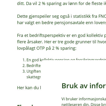
ditt. Da vil 2 % sparing av lønn for de fleste ik
Dette gjenspeiler seg også i statistikk fra F
har valgt en bedre pensjonsavtale enn lov
Fra et bedriftsperspektiv er en god kollekti
flere årsaker. Her er tre gode grunner til hvo
lovpålagt OTP på 2 % sparing:
En god kollektiv pensjon og forsikringsordni
Bedriften står sterkere i konkurransen om d
Utgiftene til innskuddspensjonen kostnadsf
skattegrunnlaget til bedriften.
Bruk av info
Her kan du lese mer om
Eika Innskuddspen
Vi bruker informasjonskap
nettleseren din. Disse br