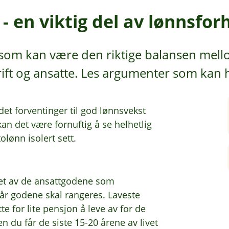
- en viktig del av lønnsfo
a som kan være den riktige balansen mel
ift og ansatte. Les argumenter som kan h
r det forventinger til god lønnsvekst
an det være fornuftig å se helhetlig
lønn isolert sett.
t et av de ansattgodene som
 når godene skal rangeres. Laveste
te for lite pensjon å leve av for de
 du får de siste 15-20 årene av livet