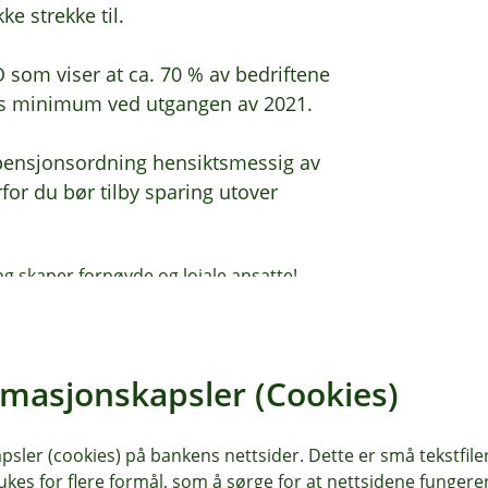
ke strekke til.
NO som viser at ca. 70 % av bedriftene
ens minimum ved utgangen av 2021.
v pensjonsordning hensiktsmessig av
rfor du bør tilby sparing utover
ng skaper fornøyde og lojale ansatte!
e beste hodene.
øres fortløpende, og reduserer
rmasjonskapsler (Cookies)
sjon
.
sler (cookies) på bankens nettsider. Dette er små tekstfile
ukes for flere formål, som å sørge for at nettsidene fungerer