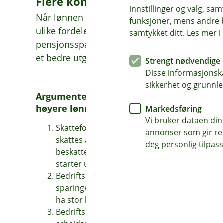
Flere kompensasjonsalternativer
innstillinger og valg, 
Når lønnen skal forhandles med de ansatte ka
funksjoner, mens andre b
ulike fordeler og ulemper ved prioritere høy
samtykket ditt. Les mer 
pensjonssparing. Eller kanskje en kombinasj
et bedre utgangspunkt for årets samtale?
Strengt nødvendige 
Disse informasjonska
sikkerhet og grunnle
Argumenter for hvorfor ansatte bør prior
høyere lønn:
Markedsføring
Vi bruker dataen din
Skattefordelene favoriserer økt pensjonsspa
annonser som gir resu
skattes av i dag, og gir dermed mindre å spa
deg personlig tilpass
beskattes når pensjonen kommer til utbetal
starter uttak av pensjon.
Bedriftspensjon er i praksis tvungen sparing, 
sparingen. Noen prosenter i mindre lønn me
ha stor betydning for den økonomiske trygg
Bedriftspensjon er ofte en rimelig og lønnso