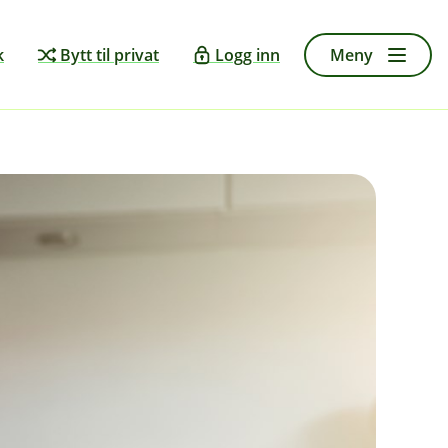
k
Bytt til privat
Logg inn
Meny