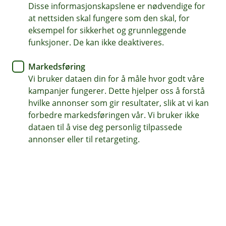
Disse informasjonskapslene er nødvendige for
at nettsiden skal fungere som den skal, for
Midt i Melhus sentrum i Trøndelag, på en tomt med
eksempel for sikkerhet og grunnleggende
historisk sus, har daglig leder Anna Rathe og teamet
funksjoner. De kan ikke deaktiveres.
hennes skapt en av Nordens mest avanserte
dyreklinikker. Melhus Dyreklinikk ble etablert for over
Markedsføring
30 år siden, og drives i dag av neste generasjon i
Vi bruker dataen din for å måle hvor godt våre
familien. I 2023 flyttet de inn i splitter nye lokaler med
kampanjer fungerer. Dette hjelper oss å forstå
førsteklasses fasiliteter. Her tilbyr de blant annet
hvilke annonser som gir resultater, slik at vi kan
avansert endoskopisk kirurgi og CT-scanning,
forbedre markedsføringen vår. Vi bruker ikke
behandlinger som tiltrekker pasienter fra hele
dataen til å vise deg personlig tilpassede
Skandinavia.
annonser eller til retargeting.
Skreddersydd finansiering
For å realisere drømmen om nye lokaler og nytt utstyr,
trengte dyreklinikken en løsning som ga både
forutsigbarhet og fleksibilitet. Sammen med sin
lokalbank og leasingpartner DLL, fikk de på plass en
finansieringsmodell som var tilpasset både behov og