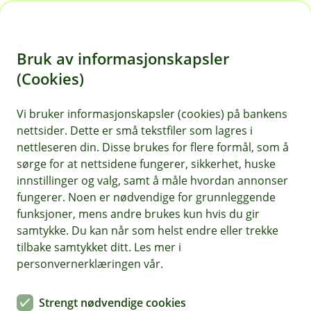
H
o
Bruk av informasjonskapsler
p
p
(Cookies)
i
Vi bruker informasjonskapsler (cookies) på bankens
nettsider. Dette er små tekstfiler som lagres i
n
nettleseren din. Disse brukes for flere formål, som å
n
sørge for at nettsidene fungerer, sikkerhet, huske
h
innstillinger og valg, samt å måle hvordan annonser
o
fungerer. Noen er nødvendige for grunnleggende
funksjoner, mens andre brukes kun hvis du gir
d
samtykke. Du kan når som helst endre eller trekke
e
tilbake samtykket ditt. Les mer i
t
personvernerklæringen vår.
Fra plan til praksis
Strengt nødvendige cookies
Dyreklinikk valgte leasing for vekst