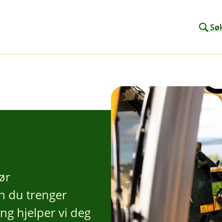
Sø
ør
n du trenger
ring hjelper vi deg