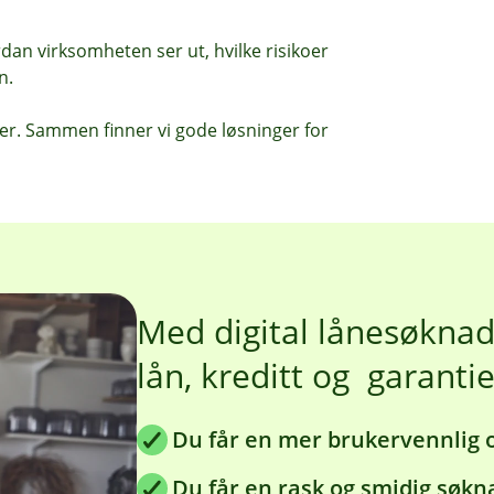
an virksomheten ser ut, hvilke risikoer
n.
er. Sammen finner vi gode løsninger for
Med digital lånesøkna
lån, kreditt og garanti
Du får en mer brukervennlig o
Du får en rask og smidig søk