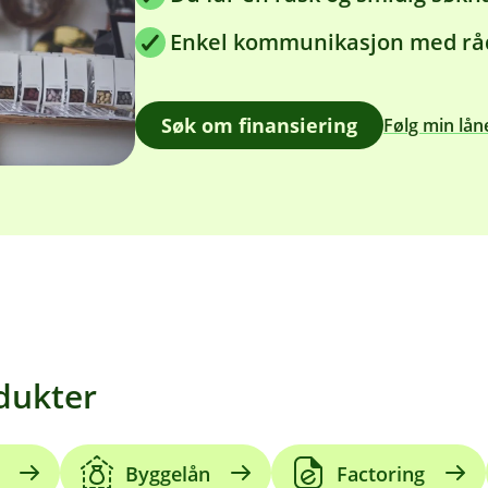
Enkel kommunikasjon med rå
Søk om finansiering
Følg min lå
odukter
Byggelån
Factoring