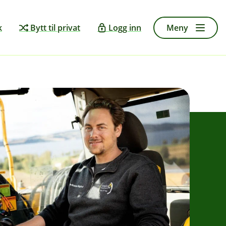
k
Bytt til privat
Logg inn
Meny