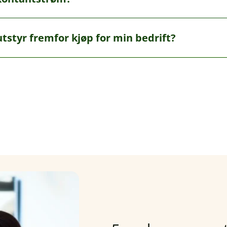
oder med høy vekst eller stramme marginer.
res med andre finansieringsformer for å håndtere svingnin
utstyr fremfor kjøp for min bedrift?
litet til å dekke kortsiktige utgifter uten å forstyrre din gene
elbare kapitalkostnadene ved å spre utgiften over utstyrets
tet til leasing, avhengig av din bedrifts økonomiske situasj
lmessig.