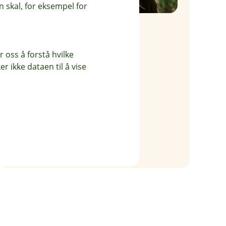
 skal, for eksempel for
Jane Torgersen
Rådgiver bedriftsmarked
 oss å forstå hvilke
469 66 095
r ikke dataen til å vise
jt@odal-sparebank.no