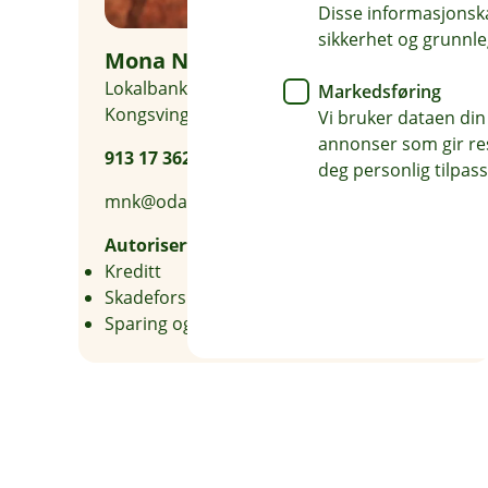
Disse informasjonska
sikkerhet og grunnle
Mona Nordby Kalko
Lokalbanksjef bedriftsmarked
Markedsføring
Kongsvingerregionen
Vi bruker dataen din
annonser som gir resu
913 17 362
deg personlig tilpass
mnk@odal-sparebank.no
Autorisert rådgiver
Kreditt
Skadeforsikring
Sparing og investering