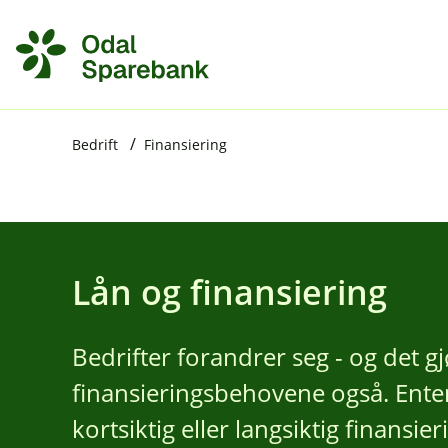
H
o
p
p
i
Bedrift
Finansiering
n
n
h
o
Lån og finansiering
d
e
Bedrifter forandrer seg - og det gj
t
finansieringsbehovene også. Ente
kortsiktig eller langsiktig finansie