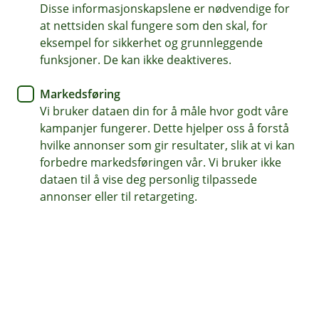
BM Daglig drift
Disse informasjonskapslene er nødvendige for
at nettsiden skal fungere som den skal, for
Enkel, trygg og fleksibel
eksempel for sikkerhet og grunnleggende
funksjoner. De kan ikke deaktiveres.
netthandel med virtuelt kort
Markedsføring
Med et virtuelt kort får du en trygg og fleksibel
Vi bruker dataen din for å måle hvor godt våre
betalingsløsning skreddersydd for netthandel.
kampanjer fungerer. Dette hjelper oss å forstå
Perfekt for kjøp av digitale annonser, lisenser,
hvilke annonser som gir resultater, slik at vi kan
abonnementer og andre tjenester du handler på
forbedre markedsføringen vår. Vi bruker ikke
nett.
dataen til å vise deg personlig tilpassede
annonser eller til retargeting.
Flere gode grunner til å velge et virtuelt kort:
Fleksible innkjøpsmuligheter
Et virtuelt kort gjør det enklere å håndtere alle
typer firmainnkjøp på nett. Enten du skal kjøpe
lisenser, programvare, kontorutstyr eller andre
nødvendige varer og tjenester, gir det virtuelle
kortet deg full kontroll over bedriftens utlegg.