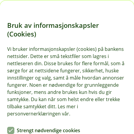
H
o
Bruk av informasjonskapsler
p
p
(Cookies)
i
Vi bruker informasjonskapsler (cookies) på bankens
nettsider. Dette er små tekstfiler som lagres i
n
nettleseren din. Disse brukes for flere formål, som å
n
sørge for at nettsidene fungerer, sikkerhet, huske
h
innstillinger og valg, samt å måle hvordan annonser
o
fungerer. Noen er nødvendige for grunnleggende
funksjoner, mens andre brukes kun hvis du gir
d
samtykke. Du kan når som helst endre eller trekke
e
tilbake samtykket ditt. Les mer i
t
personvernerklæringen vår.
Du kan enkelt handle med virtuelt kort mens du er på farta.
Strengt nødvendige cookies