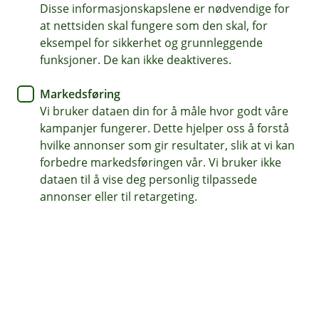
appen
Disse informasjonskapslene er nødvendige for
at nettsiden skal fungere som den skal, for
Med AirPlus-appen har du alltid oversikt over
eksempel for sikkerhet og grunnleggende
funksjoner. De kan ikke deaktiveres.
kortet ditt, uansett hvor du er.
Dette kan du enkelt gjøre med noen få tastetrykk:
Markedsføring
Vi bruker dataen din for å måle hvor godt våre
Se oppdatert saldooversikt
kampanjer fungerer. Dette hjelper oss å forstå
Se PIN-koden på kortet ditt
hvilke annonser som gir resultater, slik at vi kan
Sperr og bestill nytt kort
forbedre markedsføringen vår. Vi bruker ikke
dataen til å vise deg personlig tilpassede
Aktiverer bedriften tilleggstjenesten «smarte
annonser eller til retargeting.
kvitteringer» kan du enkelt ta bilde av
kvitteringene dine og knytte de opp mot
transaksjonene på kortet ditt.
Få tilgang til informasjon om reise- og
avbestillingsforsikringen, mens du er på reisefot.
Aktivere flere tilleggstjenester som:
varsling når kortet ditt brukes