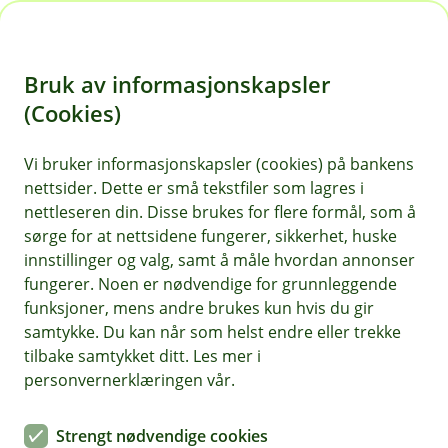
H
o
Bruk av informasjonskapsler
p
p
(Cookies)
i
Vi bruker informasjonskapsler (cookies) på bankens
nettsider. Dette er små tekstfiler som lagres i
n
nettleseren din. Disse brukes for flere formål, som å
n
sørge for at nettsidene fungerer, sikkerhet, huske
h
innstillinger og valg, samt å måle hvordan annonser
o
fungerer. Noen er nødvendige for grunnleggende
funksjoner, mens andre brukes kun hvis du gir
d
samtykke. Du kan når som helst endre eller trekke
Gode løsninger som forenkler hverdagen.
e
tilbake samtykket ditt. Les mer i
t
BM Daglig drift
personvernerklæringen vår.
Alltid full kontroll med AirPlus-
Strengt nødvendige cookies