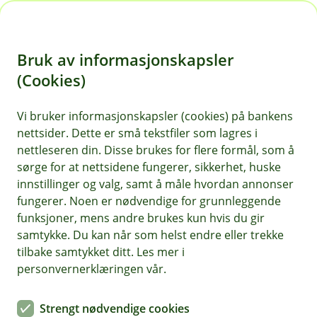
H
o
Bruk av informasjonskapsler
p
p
(Cookies)
i
Vi bruker informasjonskapsler (cookies) på bankens
nettsider. Dette er små tekstfiler som lagres i
n
nettleseren din. Disse brukes for flere formål, som å
n
sørge for at nettsidene fungerer, sikkerhet, huske
h
innstillinger og valg, samt å måle hvordan annonser
o
fungerer. Noen er nødvendige for grunnleggende
funksjoner, mens andre brukes kun hvis du gir
d
samtykke. Du kan når som helst endre eller trekke
e
tilbake samtykket ditt. Les mer i
t
personvernerklæringen vår.
Mindre bekymringer på turen.
Strengt nødvendige cookies