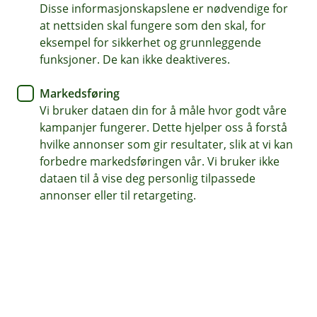
BM Daglig drift
Disse informasjonskapslene er nødvendige for
at nettsiden skal fungere som den skal, for
En tryggere jobbreise med god
eksempel for sikkerhet og grunnleggende
funksjoner. De kan ikke deaktiveres.
reise- og avbestillingsforsikring
Markedsføring
Med AirPlus Corporate firmakort har du reise- og
Vi bruker dataen din for å måle hvor godt våre
avbestillingsforsikring inkludert når minst 50 %
kampanjer fungerer. Dette hjelper oss å forstå
av transportkostnadene er betalt med kortet. Det
hvilke annonser som gir resultater, slik at vi kan
betyr at både du og dine medarbeidere kan reise
forbedre markedsføringen vår. Vi bruker ikke
trygt – enten dere er på jobbreise i Norge eller i
dataen til å vise deg personlig tilpassede
utlandet.
annonser eller til retargeting.
Hva dekker forsikringen?
Avbestillingsforsikring – dekker avbestilling av
reiser grunnet sykdom.
Forsinket fremmøte – du får erstatning dersom
du ikke rekker flyet på grunn av forsinkelser.