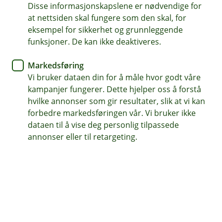
Disse informasjonskapslene er nødvendige for
Ny rutine for skattetrekk -
at nettsiden skal fungere som den skal, for
dette må du vite før 2026
eksempel for sikkerhet og grunnleggende
funksjoner. De kan ikke deaktiveres.
Fra 1. januar skjer det en viktig endring i hvordan
Markedsføring
skattetrekk skal håndteres.
Vi bruker dataen din for å måle hvor godt våre
kampanjer fungerer. Dette hjelper oss å forstå
Endringer fra denne datoen for deg som driver en
hvilke annonser som gir resultater, slik at vi kan
bedrift er som følger:
forbedre markedsføringen vår. Vi bruker ikke
dataen til å vise deg personlig tilpassede
Du skal
ikke lenger overføre skattetrekk til
annonser eller til retargeting.
skattetrekkskonto
Skattetrekk skal
betales direkte til Skatteetaten
-
senest første virkedag etter lønnsutbetaling
Du skal
rapportere lønnsutbetalingsdato i a-
meldingen
fra 2026