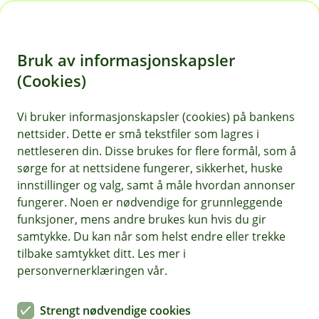
H
o
Bruk av informasjonskapsler
p
p
(Cookies)
i
Vi bruker informasjonskapsler (cookies) på bankens
nettsider. Dette er små tekstfiler som lagres i
n
nettleseren din. Disse brukes for flere formål, som å
n
sørge for at nettsidene fungerer, sikkerhet, huske
h
innstillinger og valg, samt å måle hvordan annonser
o
fungerer. Noen er nødvendige for grunnleggende
funksjoner, mens andre brukes kun hvis du gir
d
samtykke. Du kan når som helst endre eller trekke
e
tilbake samtykket ditt. Les mer i
t
personvernerklæringen vår.
BM Daglig drift
Strengt nødvendige cookies