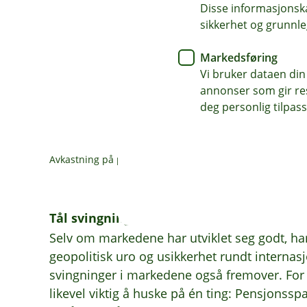
Disse informasjonska
sikkerhet og grunnle
Markedsføring
Vi bruker dataen din
annonser som gir resu
deg personlig tilpass
Avkastning på pensjonsprofilene til Eika Innskuddspensj
Tål svingningene - tenk langsiktig
Selv om markedene har utviklet seg godt, har
geopolitisk uro og usikkerhet rundt internasjo
svingninger i markedene også fremover. For 
likevel viktig å huske på én ting: Pensjonsspar