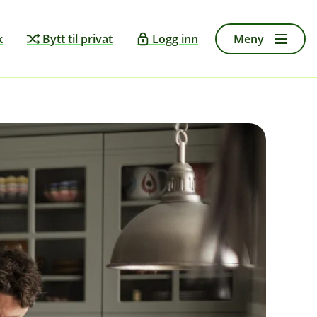
k
Bytt til privat
Logg inn
Meny