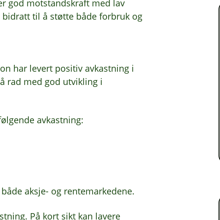
ser god motstandskraft med lav
bidratt til å støtte både forbruk og
n har levert positiv avkastning i
på rad med god utvikling i
følgende avkastning:
ra både aksje- og rentemarkedene.
astning. På kort sikt kan lavere