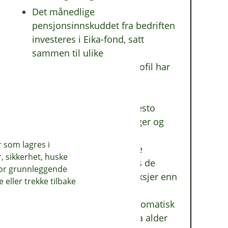
Det månedlige
pensjonsinnskuddet fra bedriften
investeres i Eika-fond, satt
sammen til ulike
pensjonsprofiler. Hver profil har
ulik grad av risiko og
avkastningspotensiale.
Jo høyere andel aksjer, desto
større risiko for svingninger og
risiko.
r som lagres i
De ansatte kan selv endre
, sikkerhet, huske
pensjonsprofilen sin, hvis de
for grunnleggende
ønsker en annen andel aksjer enn
eller trekke tilbake
det bedriften har valgt.
Aksjeandelen trappes automatisk
ned til Eika Pensjon 30 fra alder