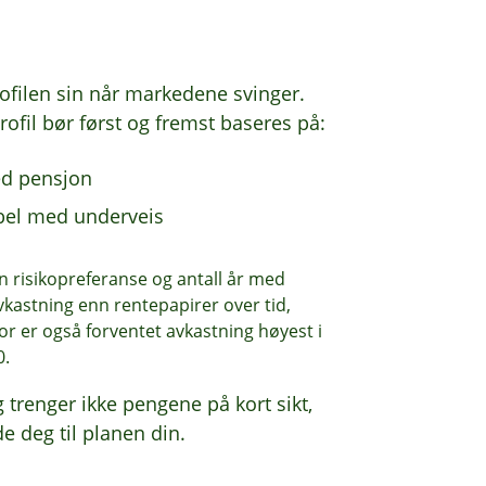
filen sin når markedene svinger.
rofil bør først og fremst baseres på:
med pensjon
abel med underveis
n risikopreferanse og antall år med
avkastning enn rentepapirer over tid,
for er også forventet avkastning høyest i
0.
g trenger ikke pengene på kort sikt,
de deg til planen din.