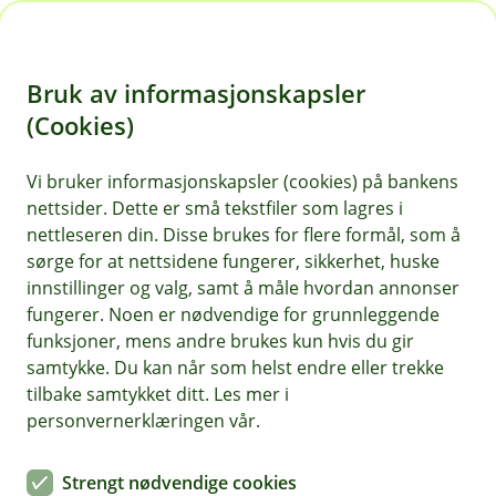
H
o
Bruk av informasjonskapsler
p
p
(Cookies)
i
Vi bruker informasjonskapsler (cookies) på bankens
nettsider. Dette er små tekstfiler som lagres i
n
nettleseren din. Disse brukes for flere formål, som å
n
sørge for at nettsidene fungerer, sikkerhet, huske
h
innstillinger og valg, samt å måle hvordan annonser
o
fungerer. Noen er nødvendige for grunnleggende
funksjoner, mens andre brukes kun hvis du gir
d
samtykke. Du kan når som helst endre eller trekke
e
tilbake samtykket ditt. Les mer i
t
personvernerklæringen vår.
BM Sparing og pensjon
Strengt nødvendige cookies