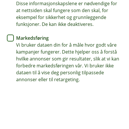
Disse informasjonskapslene er nødvendige for
Eika Innskuddspensjon -
at nettsiden skal fungere som den skal, for
Lønnsomt gode for ansatte og
eksempel for sikkerhet og grunnleggende
funksjoner. De kan ikke deaktiveres.
bedriften
Markedsføring
I januar 2006 kom lov om obligatorisk
Vi bruker dataen din for å måle hvor godt våre
tjenestepensjon, og myndighetene påla
kampanjer fungerer. Dette hjelper oss å forstå
bedriftene å spare til pensjon for sine ansatte.
hvilke annonser som gir resultater, slik at vi kan
Spareordningen skal kompensere for reduserte
forbedre markedsføringen vår. Vi bruker ikke
utbetalinger fra Folketrygden i fremtiden.
dataen til å vise deg personlig tilpassede
annonser eller til retargeting.
De fleste som etablerte ordninger for 17 år siden la seg
på lovens minimum, 2% av lønn mellom 1*-12G
(*endret til 2% av lønn fra 0-12 G per 01.01.2023).
Sparing til pensjon via arbeidsgiver har blitt et av
ansattgodene som arbeidstakere setter høyest når