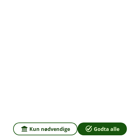
Om oss
Priser
Sammenlign våre priser med andre selskaper på
Finansportalen.no
Våre priser
Personvern og informasjonskapsler
Sikkerhet og antihvitvask
Kun nødvendige
Godta alle