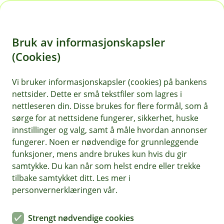
H
o
Bruk av informasjonskapsler
p
p
(Cookies)
Nyheter
i
Vi bruker informasjonskapsler (cookies) på bankens
nettsider. Dette er små tekstfiler som lagres i
n
nettleseren din. Disse brukes for flere formål, som å
n
sørge for at nettsidene fungerer, sikkerhet, huske
h
innstillinger og valg, samt å måle hvordan annonser
o
fungerer. Noen er nødvendige for grunnleggende
funksjoner, mens andre brukes kun hvis du gir
d
samtykke. Du kan når som helst endre eller trekke
e
tilbake samtykket ditt. Les mer i
t
personvernerklæringen vår.
Strengt nødvendige cookies