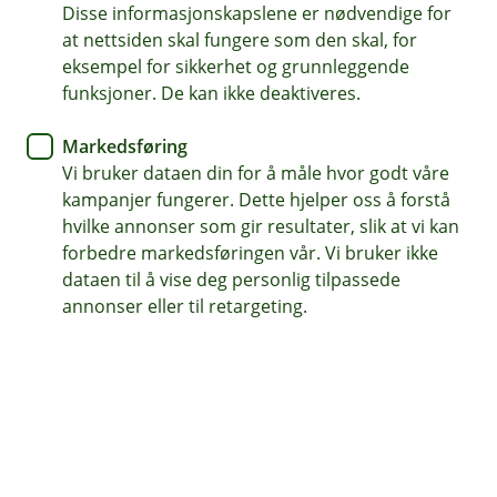
Disse informasjonskapslene er nødvendige for
at nettsiden skal fungere som den skal, for
eksempel for sikkerhet og grunnleggende
funksjoner. De kan ikke deaktiveres.
Telepay og NDR fases ut 1. oktober
2024
Markedsføring
Vi bruker dataen din for å måle hvor godt våre
Dette må du gjøre
kampanjer fungerer. Dette hjelper oss å forstå
hvilke annonser som gir resultater, slik at vi kan
Les mer
forbedre markedsføringen vår. Vi bruker ikke
dataen til å vise deg personlig tilpassede
annonser eller til retargeting.
Hjelp og kontakt
Book møte