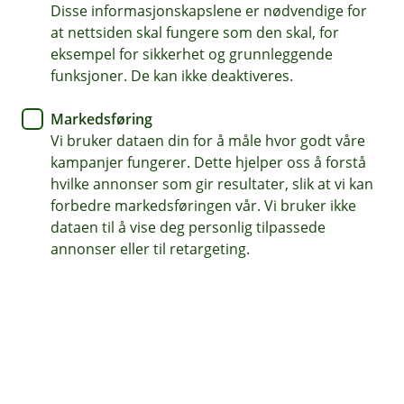
Disse informasjonskapslene er nødvendige for
at nettsiden skal fungere som den skal, for
62 97 00 66
eksempel for sikkerhet og grunnleggende
funksjoner. De kan ikke deaktiveres.
Telefontid
Markedsføring
Hverdager kl. 07.00-21.00
Vi bruker dataen din for å måle hvor godt våre
Lørdag og søndag kl. 09.00-21.00
kampanjer fungerer. Dette hjelper oss å forstå
hvilke annonser som gir resultater, slik at vi kan
Forsikring: 915 03 850
forbedre markedsføringen vår. Vi bruker ikke
Snakk med skadekonsulent: mandag til fredag 08:00-
dataen til å vise deg personlig tilpassede
16.00
annonser eller til retargeting.
Trenger du umiddelbar hjelp?
Ring oss på 915 03 850 døgnet rundt, hele året
Her finner du oss