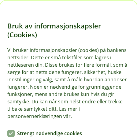
H
o
Bruk av informasjonskapsler
p
p
(Cookies)
Kontaktskjema | Bedrift
i
Vi bruker informasjonskapsler (cookies) på bankens
Fyll ut skjemaet under, så tar vi kontakt med deg.
nettsider. Dette er små tekstfiler som lagres i
n
nettleseren din. Disse brukes for flere formål, som å
n
sørge for at nettsidene fungerer, sikkerhet, huske
h
innstillinger og valg, samt å måle hvordan annonser
o
fungerer. Noen er nødvendige for grunnleggende
funksjoner, mens andre brukes kun hvis du gir
d
samtykke. Du kan når som helst endre eller trekke
Hjelp og kontakt
e
tilbake samtykket ditt. Les mer i
t
personvernerklæringen vår.
Book møte
Strengt nødvendige cookies
kundeservice@odal-sparebank.no