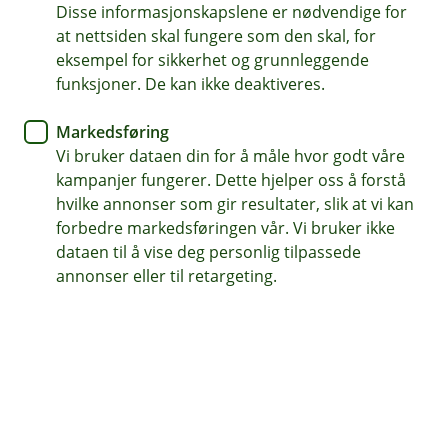
Disse informasjonskapslene er nødvendige for
at nettsiden skal fungere som den skal, for
62 97 00 66
eksempel for sikkerhet og grunnleggende
funksjoner. De kan ikke deaktiveres.
Telefontid
Markedsføring
Hverdager kl. 07.00-21.00
Vi bruker dataen din for å måle hvor godt våre
Lørdag og søndag kl. 09.00-21.00
kampanjer fungerer. Dette hjelper oss å forstå
hvilke annonser som gir resultater, slik at vi kan
Forsikring: 915 03 850
forbedre markedsføringen vår. Vi bruker ikke
Snakk med skadekonsulent: mandag til fredag 08:00-
dataen til å vise deg personlig tilpassede
16.00
annonser eller til retargeting.
Trenger du umiddelbar hjelp?
Ring oss på 915 03 850 døgnet rundt, hele året
Her finner du oss