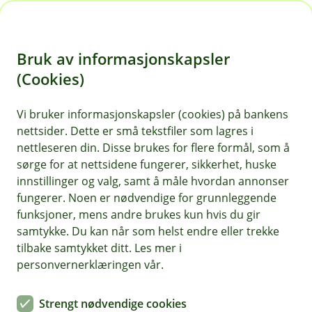
H
o
Bruk av informasjonskapsler
p
p
(Cookies)
Kontaktskjema | Bedrift
i
Vi bruker informasjonskapsler (cookies) på bankens
Fyll ut skjemaet under, så tar vi kontakt med deg.
nettsider. Dette er små tekstfiler som lagres i
n
nettleseren din. Disse brukes for flere formål, som å
n
sørge for at nettsidene fungerer, sikkerhet, huske
h
innstillinger og valg, samt å måle hvordan annonser
o
fungerer. Noen er nødvendige for grunnleggende
funksjoner, mens andre brukes kun hvis du gir
d
samtykke. Du kan når som helst endre eller trekke
Hjelp og kontakt
e
tilbake samtykket ditt. Les mer i
t
personvernerklæringen vår.
Book møte
Strengt nødvendige cookies
kundeservice@odal-sparebank.no