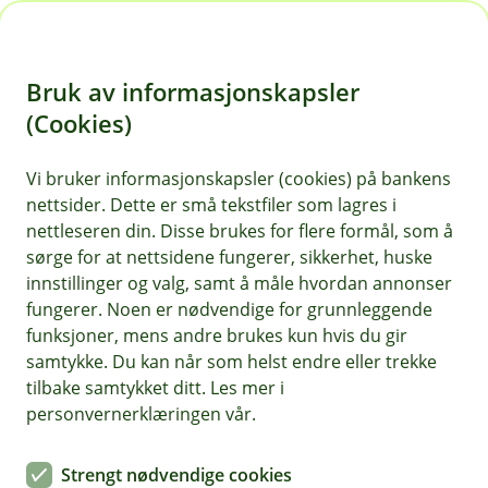
H
o
Bruk av informasjonskapsler
p
p
(Cookies)
Kontaktskjema | Bedrift
i
Vi bruker informasjonskapsler (cookies) på bankens
Fyll ut skjemaet under, så tar vi kontakt med deg.
nettsider. Dette er små tekstfiler som lagres i
n
nettleseren din. Disse brukes for flere formål, som å
n
sørge for at nettsidene fungerer, sikkerhet, huske
h
innstillinger og valg, samt å måle hvordan annonser
o
fungerer. Noen er nødvendige for grunnleggende
funksjoner, mens andre brukes kun hvis du gir
d
samtykke. Du kan når som helst endre eller trekke
Hjelp og kontakt
e
tilbake samtykket ditt. Les mer i
t
personvernerklæringen vår.
Book møte
Strengt nødvendige cookies
kundeservice@odal-sparebank.no