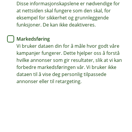
Disse informasjonskapslene er nødvendige for
at nettsiden skal fungere som den skal, for
62 97 00 66
eksempel for sikkerhet og grunnleggende
funksjoner. De kan ikke deaktiveres.
Telefontid
Markedsføring
Hverdager kl. 07.00-21.00
Vi bruker dataen din for å måle hvor godt våre
Lørdag og søndag kl. 09.00-21.00
kampanjer fungerer. Dette hjelper oss å forstå
hvilke annonser som gir resultater, slik at vi kan
Forsikring: 915 03 850
forbedre markedsføringen vår. Vi bruker ikke
Snakk med skadekonsulent: mandag til fredag 08:00-
dataen til å vise deg personlig tilpassede
16.00
annonser eller til retargeting.
Trenger du umiddelbar hjelp?
Ring oss på 915 03 850 døgnet rundt, hele året
Her finner du oss