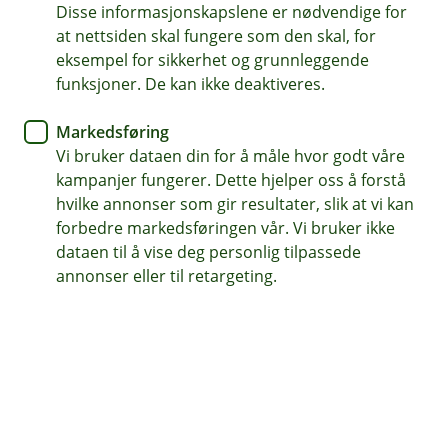
Disse informasjonskapslene er nødvendige for
Gir deg erstatning hvis noe blir bore eller ødelagt på
at nettsiden skal fungere som den skal, for
veien
eksempel for sikkerhet og grunnleggende
Kan utvides med ekstra trygghet - som avbruddstap
funksjoner. De kan ikke deaktiveres.
og vrakfjerning
Markedsføring
Tilpasses enkelt med avtaler og tillegg som passer deg
Vi bruker dataen din for å måle hvor godt våre
kampanjer fungerer. Dette hjelper oss å forstå
Kontakt meg om transportforsikring
hvilke annonser som gir resultater, slik at vi kan
forbedre markedsføringen vår. Vi bruker ikke
dataen til å vise deg personlig tilpassede
Hva dekker transportforsikring?
annonser eller til retargeting.
Transportforsikring som passer for deg som
frakter egne varer – enten det skjer ofte eller bare
en gang iblant. Vi hjelper deg med
enkeltforsendelser eller en fast avtale, alt etter
hva som passer best i hverdagen din.