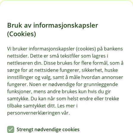
H
o
Bruk av informasjonskapsler
p
p
(Cookies)
i
Vi bruker informasjonskapsler (cookies) på bankens
nettsider. Dette er små tekstfiler som lagres i
n
nettleseren din. Disse brukes for flere formål, som å
n
sørge for at nettsidene fungerer, sikkerhet, huske
h
innstillinger og valg, samt å måle hvordan annonser
o
fungerer. Noen er nødvendige for grunnleggende
funksjoner, mens andre brukes kun hvis du gir
d
samtykke. Du kan når som helst endre eller trekke
e
tilbake samtykket ditt. Les mer i
t
personvernerklæringen vår.
Transportforsikring
Strengt nødvendige cookies