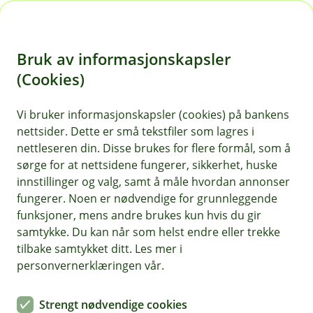
H
o
Bruk av informasjonskapsler
p
p
(Cookies)
i
Vi bruker informasjonskapsler (cookies) på bankens
nettsider. Dette er små tekstfiler som lagres i
n
nettleseren din. Disse brukes for flere formål, som å
n
sørge for at nettsidene fungerer, sikkerhet, huske
h
innstillinger og valg, samt å måle hvordan annonser
o
fungerer. Noen er nødvendige for grunnleggende
funksjoner, mens andre brukes kun hvis du gir
d
samtykke. Du kan når som helst endre eller trekke
e
tilbake samtykket ditt. Les mer i
t
personvernerklæringen vår.
Slik kjenner du igjen og
Strengt nødvendige cookies