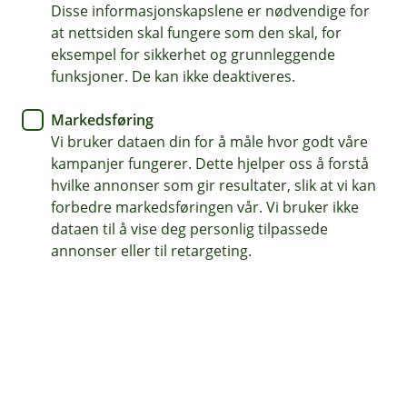
Disse informasjonskapslene er nødvendige for
Bedriftens innboforsikring
at nettsiden skal fungere som den skal, for
eksempel for sikkerhet og grunnleggende
Skreddersys til bedriften sine behov
funksjoner. De kan ikke deaktiveres.
Dekker varer som blir solgt på avbetaling og som
Markedsføring
transporteres i bil
Vi bruker dataen din for å måle hvor godt våre
kampanjer fungerer. Dette hjelper oss å forstå
Kontakt meg om eiendelsforsikring
hvilke annonser som gir resultater, slik at vi kan
forbedre markedsføringen vår. Vi bruker ikke
dataen til å vise deg personlig tilpassede
Hva er løsøreforsikring?
annonser eller til retargeting.
Med løsøreforsikring, også kalt
eiendelsforsikring, kan du forsikre eiendelene til
bedriften. Du kan se på den som en
innboforsikring for bedriften.