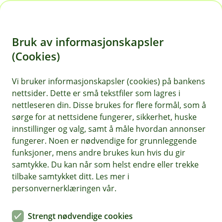
H
o
Bruk av informasjonskapsler
p
p
(Cookies)
i
Vi bruker informasjonskapsler (cookies) på bankens
nettsider. Dette er små tekstfiler som lagres i
n
nettleseren din. Disse brukes for flere formål, som å
n
sørge for at nettsidene fungerer, sikkerhet, huske
h
innstillinger og valg, samt å måle hvordan annonser
o
fungerer. Noen er nødvendige for grunnleggende
funksjoner, mens andre brukes kun hvis du gir
d
samtykke. Du kan når som helst endre eller trekke
e
tilbake samtykket ditt. Les mer i
t
personvernerklæringen vår.
Løsøreforsikring
Strengt nødvendige cookies