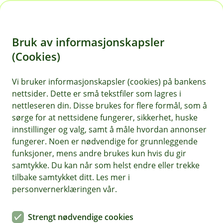
H
o
Bruk av informasjonskapsler
p
p
(Cookies)
i
Vi bruker informasjonskapsler (cookies) på bankens
nettsider. Dette er små tekstfiler som lagres i
n
nettleseren din. Disse brukes for flere formål, som å
n
sørge for at nettsidene fungerer, sikkerhet, huske
h
innstillinger og valg, samt å måle hvordan annonser
o
fungerer. Noen er nødvendige for grunnleggende
funksjoner, mens andre brukes kun hvis du gir
d
samtykke. Du kan når som helst endre eller trekke
e
tilbake samtykket ditt. Les mer i
t
personvernerklæringen vår.
Beskytt bedriften din mot
Strengt nødvendige cookies