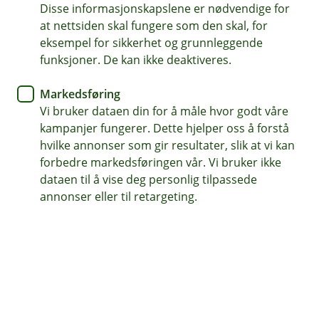
svindel: En guide for
Disse informasjonskapslene er nødvendige for
at nettsiden skal fungere som den skal, for
bedriftseiere
eksempel for sikkerhet og grunnleggende
funksjoner. De kan ikke deaktiveres.
I dagens digitale verden er svindel en stadig
økende trussel som kan ramme bedrifter av alle
Markedsføring
størrelser. Som bedriftseier er det viktig å være
Vi bruker dataen din for å måle hvor godt våre
kampanjer fungerer. Dette hjelper oss å forstå
oppmerksom på de ulike formene for svindel og
hvilke annonser som gir resultater, slik at vi kan
hva du kan gjøre for å beskytte virksomheten din.
forbedre markedsføringen vår. Vi bruker ikke
Her er en oversikt over noen av de mest
dataen til å vise deg personlig tilpassede
relevante svindeltypene:
annonser eller til retargeting.
Phishing og spear-phishing
Phishing er en metode der svindlere sender e-
poster som ser ut til å komme fra pålitelige kilder,
for å lure mottakeren til å gi fra seg sensitiv
informasjon som passord eller bankdetaljer.
Spear-phishing er en mer målrettet variant, der