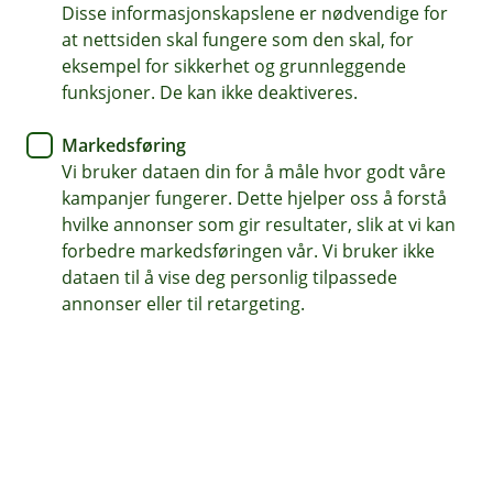
Disse informasjonskapslene er nødvendige for
Garantert veihjelp 24 timer i døgnet
at nettsiden skal fungere som den skal, for
eksempel for sikkerhet og grunnleggende
Tilpasset forsikring for bedriftens elbiler
funksjoner. De kan ikke deaktiveres.
Dekker skade etter feilfylling av drivstoff
Markedsføring
Vi bruker dataen din for å måle hvor godt våre
Kontakt meg om bilforsikring bedrift
kampanjer fungerer. Dette hjelper oss å forstå
hvilke annonser som gir resultater, slik at vi kan
forbedre markedsføringen vår. Vi bruker ikke
Hva er bilforsikring bedrift?
dataen til å vise deg personlig tilpassede
annonser eller til retargeting.
Firmabilforsikringen er skreddersydd for alle
person- og varebiler i bedriften. Den gir bedriften
en enkel og trygg løsning som dekker alt dere
trenger når det gjelder bilforsikring.