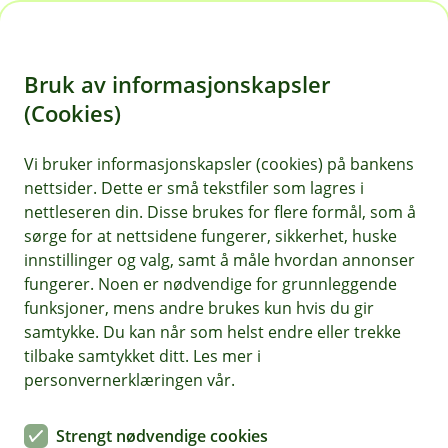
H
o
Bruk av informasjonskapsler
p
p
(Cookies)
i
Vi bruker informasjonskapsler (cookies) på bankens
nettsider. Dette er små tekstfiler som lagres i
n
nettleseren din. Disse brukes for flere formål, som å
n
sørge for at nettsidene fungerer, sikkerhet, huske
h
innstillinger og valg, samt å måle hvordan annonser
o
fungerer. Noen er nødvendige for grunnleggende
funksjoner, mens andre brukes kun hvis du gir
d
samtykke. Du kan når som helst endre eller trekke
e
tilbake samtykket ditt. Les mer i
t
personvernerklæringen vår.
Bilforsikring bedrift
Strengt nødvendige cookies