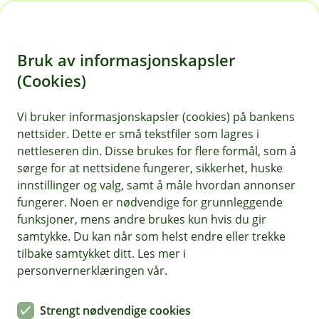
H
o
Bruk av informasjonskapsler
p
p
(Cookies)
i
Vi bruker informasjonskapsler (cookies) på bankens
nettsider. Dette er små tekstfiler som lagres i
n
nettleseren din. Disse brukes for flere formål, som å
n
sørge for at nettsidene fungerer, sikkerhet, huske
h
innstillinger og valg, samt å måle hvordan annonser
o
fungerer. Noen er nødvendige for grunnleggende
funksjoner, mens andre brukes kun hvis du gir
d
samtykke. Du kan når som helst endre eller trekke
e
tilbake samtykket ditt. Les mer i
t
personvernerklæringen vår.
Speditøransvarsforsikring
Strengt nødvendige cookies