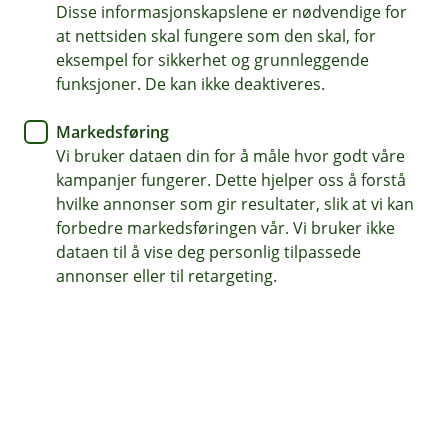
Disse informasjonskapslene er nødvendige for
Dekker ansvar hvis varer blir skadet eller ødelagt.
at nettsiden skal fungere som den skal, for
eksempel for sikkerhet og grunnleggende
Gir beskyttelse hvis ansatte tar eller underslår varer.
funksjoner. De kan ikke deaktiveres.
Du er også dekket hvis varer sendes feil eller til feil
Markedsføring
sted.
Vi bruker dataen din for å måle hvor godt våre
kampanjer fungerer. Dette hjelper oss å forstå
Kontakt meg om speditøransvarsforsikring
hvilke annonser som gir resultater, slik at vi kan
forbedre markedsføringen vår. Vi bruker ikke
dataen til å vise deg personlig tilpassede
Hva er speditøransvarsforsikring?
annonser eller til retargeting.
Speditøransvarsforsikring beskytter bedriften din
hvis noe går galt i et spedisjonsoppdrag, og dere
får krav om erstatning. Den sikrer økonomisk
trygghet – og gir forutsigbar drift.