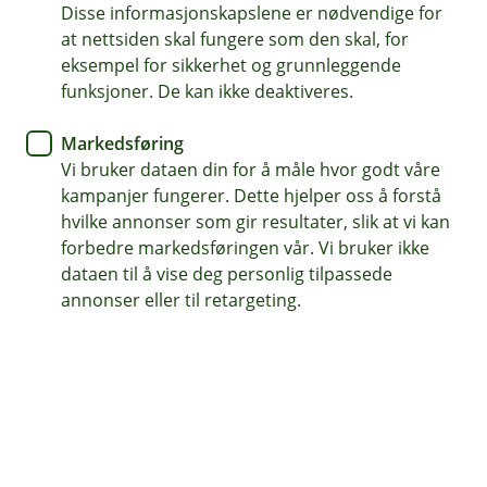
Disse informasjonskapslene er nødvendige for
Velg advokat selv
at nettsiden skal fungere som den skal, for
eksempel for sikkerhet og grunnleggende
Dekker også utenrettslige tvister
funksjoner. De kan ikke deaktiveres.
Trygghet ved konflikt
Markedsføring
Vi bruker dataen din for å måle hvor godt våre
Kontakt meg om rettshjelpsforsikring
kampanjer fungerer. Dette hjelper oss å forstå
hvilke annonser som gir resultater, slik at vi kan
forbedre markedsføringen vår. Vi bruker ikke
Hva er rettshjelpsforsikring?
dataen til å vise deg personlig tilpassede
annonser eller til retargeting.
Rettshjelpsforsikring for bedrift dekker kostnader
til selvvalgt advokat ved tvist – enten dere må
fremme et krav, eller har fått et mot dere.
Hva er forskjellen på juridisk bistand og