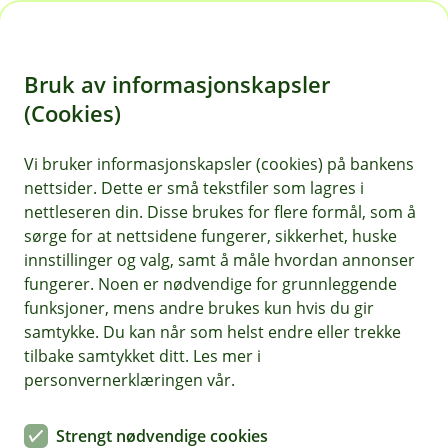
H
o
Bruk av informasjonskapsler
p
p
(Cookies)
i
Vi bruker informasjonskapsler (cookies) på bankens
nettsider. Dette er små tekstfiler som lagres i
n
nettleseren din. Disse brukes for flere formål, som å
n
sørge for at nettsidene fungerer, sikkerhet, huske
h
innstillinger og valg, samt å måle hvordan annonser
o
fungerer. Noen er nødvendige for grunnleggende
funksjoner, mens andre brukes kun hvis du gir
d
samtykke. Du kan når som helst endre eller trekke
e
tilbake samtykket ditt. Les mer i
t
personvernerklæringen vår.
Rettshjelpforsikring
Strengt nødvendige cookies