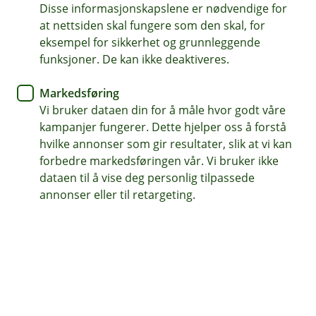
Disse informasjonskapslene er nødvendige for
Dekker ansvar ved skader under arrangementet
at nettsiden skal fungere som den skal, for
eksempel for sikkerhet og grunnleggende
Gir økonomisk trygghet hvis noe uforutsett skjer
funksjoner. De kan ikke deaktiveres.
Tidsbegrenset forsikring – du betaler kun for det du
Markedsføring
trenger
Vi bruker dataen din for å måle hvor godt våre
kampanjer fungerer. Dette hjelper oss å forstå
Kontakt meg om arrangøransvar
hvilke annonser som gir resultater, slik at vi kan
forbedre markedsføringen vår. Vi bruker ikke
dataen til å vise deg personlig tilpassede
Hva er arrangøransvar?
annonser eller til retargeting.
Arrangøransvar er en type ansvarsforsikring for
deg som står ansvarlig for å gjennomføre et
arrangement. Den gir trygghet hvis noe skulle
skje – og du får et erstatningsansvar.