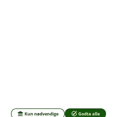
Org.nr: 937 887 043
Om oss
Priser
Sammenlign våre priser med andre selskaper på
Finansportalen.no
Våre priser
Personvern og informasjonskapsler
Sikkerhet og antihvitvask
Kun nødvendige
Godta alle