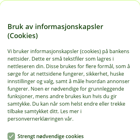
H
o
Bruk av informasjonskapsler
p
p
(Cookies)
i
Vi bruker informasjonskapsler (cookies) på bankens
nettsider. Dette er små tekstfiler som lagres i
n
nettleseren din. Disse brukes for flere formål, som å
n
sørge for at nettsidene fungerer, sikkerhet, huske
h
innstillinger og valg, samt å måle hvordan annonser
o
fungerer. Noen er nødvendige for grunnleggende
funksjoner, mens andre brukes kun hvis du gir
d
samtykke. Du kan når som helst endre eller trekke
e
tilbake samtykket ditt. Les mer i
t
personvernerklæringen vår.
Hva er arrangøransvar?
Strengt nødvendige cookies