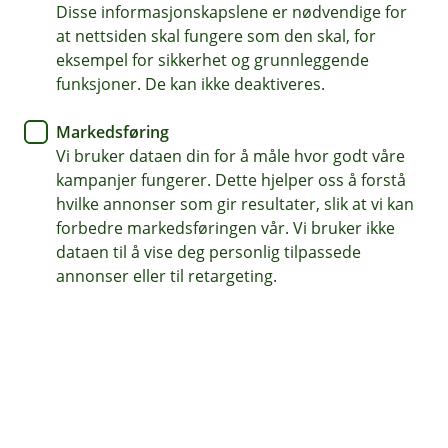
henter filer, oppretter lønnslister, setter opp
Disse informasjonskapslene er nødvendige for
filoverføring og filarkiv, og organiserer konti i grupper.
at nettsiden skal fungere som den skal, for
eksempel for sikkerhet og grunnleggende
Praktiske tips og trinn-for-trinn instruksjoner gjør det
funksjoner. De kan ikke deaktiveres.
enkelt å administrere bedriftens nettbank.
Markedsføring
Vi bruker dataen din for å måle hvor godt våre
kampanjer fungerer. Dette hjelper oss å forstå
Jeg ønsker å bli kontaktet om
hvilke annonser som gir resultater, slik at vi kan
nettbanken
forbedre markedsføringen vår. Vi bruker ikke
dataen til å vise deg personlig tilpassede
annonser eller til retargeting.