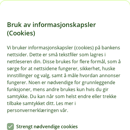
H
o
Bruk av informasjonskapsler
p
p
(Cookies)
Guider og filmer for nettbank
i
bedrift
Vi bruker informasjonskapsler (cookies) på bankens
nettsider. Dette er små tekstfiler som lagres i
n
Her finner du guider og videoer som hjelper deg
nettleseren din. Disse brukes for flere formål, som å
n
sørge for at nettsidene fungerer, sikkerhet, huske
å komme i gang med nettbanken. Disse
h
innstillinger og valg, samt å måle hvordan annonser
ressursene er laget for å gjøre det enkelt for
o
fungerer. Noen er nødvendige for grunnleggende
bedriften din å administrere økonomien effektivt
funksjoner, mens andre brukes kun hvis du gir
og sikkert.
d
samtykke. Du kan når som helst endre eller trekke
e
tilbake samtykket ditt. Les mer i
t
personvernerklæringen vår.
Se hvordan du administrerer brukere, sender og
Strengt nødvendige cookies