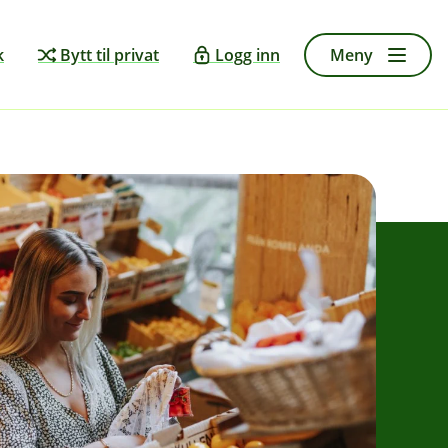
k
Bytt til privat
Logg inn
Meny