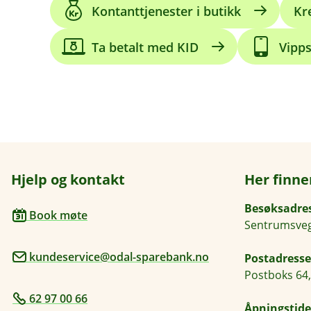
Kontanttjenester i butikk
Kr
Ta betalt med KID
Vipp
Hjelp og kontakt
Her finne
Besøksadre
Book møte
Sentrumsveg
kundeservice@odal-sparebank.no
Postadresse
Postboks 64,
62 97 00 66
Åpningstide