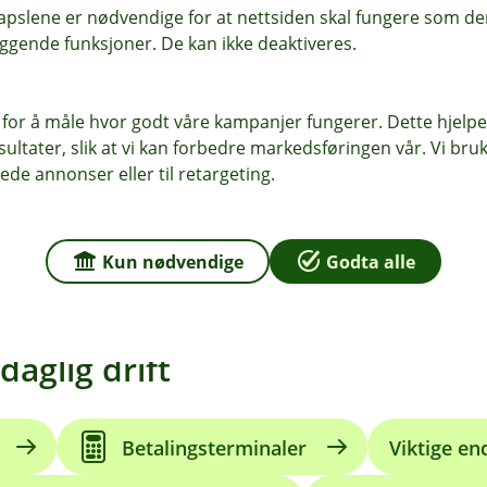
pslene er nødvendige for at nettsiden skal fungere som den
Jane Torgersen
ggende funksjoner. De kan ikke deaktiveres.
Rådgiver bedriftsmarked
469 66 095
 for å måle hvor godt våre kampanjer fungerer. Dette hjelper
ltater, slik at vi kan forbedre markedsføringen vår. Vi bruke
jt@odal-sparebank.no
ede annonser eller til retargeting.
Kun nødvendige
Godta alle
daglig drift
Betalingsterminaler
Viktige en