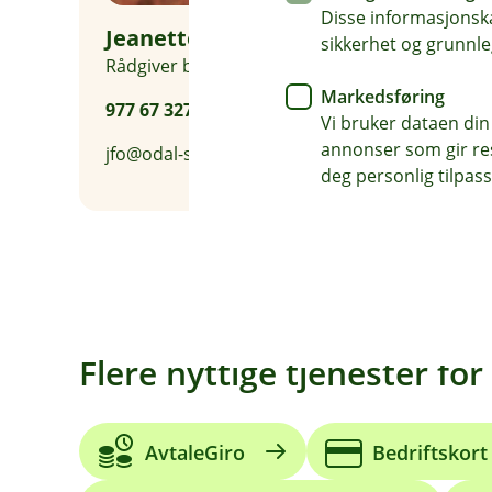
Disse informasjonska
Jeanette F. Østvold
sikkerhet og grunnle
Rådgiver bedriftsmarked
Markedsføring
977 67 327
Vi bruker dataen din
annonser som gir resu
jfo@odal-sparebank.no
deg personlig tilpass
Flere nyttige tjenester for 
AvtaleGiro
Bedriftskort