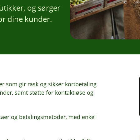
utikker, og sørger
or dine kunder.
r som gir rask og sikker kortbetaling
der, samt støtte for kontaktløse og
lutaer og betalingsmetoder, med enkel