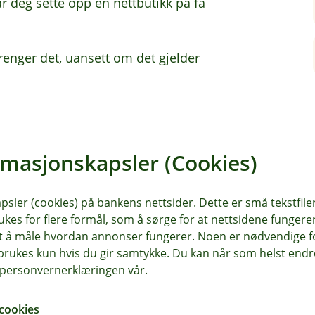
ar deg sette opp en nettbutikk på få
trenger det, uansett om det gjelder
yttet til daglig drift
rmasjonskapsler (Cookies)
sler (cookies) på bankens nettsider. Dette er små tekstfile
ukes for flere formål, som å sørge for at nettsidene fungerer
samt å måle hvordan annonser fungerer. Noen er nødvendige 
rukes kun hvis du gir samtykke. Du kan når som helst endre 
i personvernerklæringen vår.
cookies