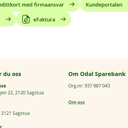
edittkort med firmaansvar
Kundeportalen
s
eFaktura
r du oss
Om Odal Sparebank
sse
Org.nr: 937 887 043
en 22, 2120 Sagstua
Om oss
 2121 Sagstua
r