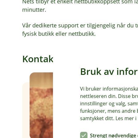
Nets tilbyr et enkelt nettbutikkoppsett som l
minutter.
Vår dedikerte support er tilgjengelig når du 
fysisk butikk eller nettbutikk.
Kontakt oss om spørsmål kn
Bruk av info
Vi bruker informasjonskap
nettleseren din. Disse br
innstillinger og valg, 
funksjoner, mens andre b
samtykket ditt. Les mer 
Strengt nødvendige 