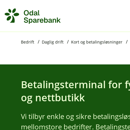
H
o
p
p
i
Bedrift
Daglig drift
Kort og betalingsløsninger
n
n
h
o
Betalingsterminal for f
d
og nettbutikk
e
t
Vi tilbyr enkle og sikre betalingsl
mellomstore bedrifter. Betalingst