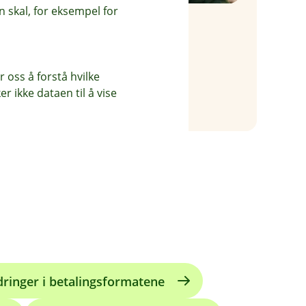
 skal, for eksempel for
Anders Wangen
Rådgiver bedriftsmarked
995 51 560
 oss å forstå hvilke
r ikke dataen til å vise
aw@odal-sparebank.no
dringer i betalingsformatene