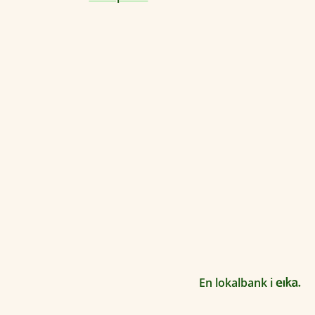
E
En lokalbank i
i