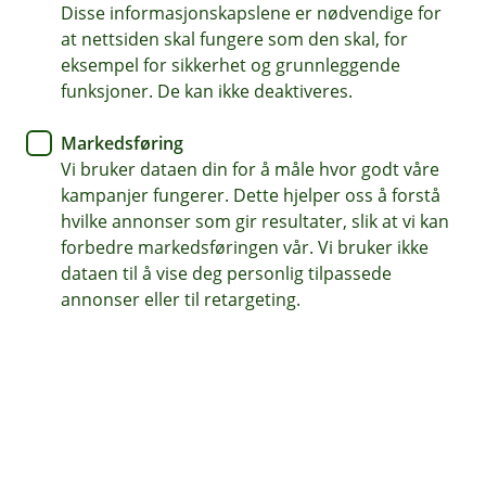
av revisjonsoppgave
Disse informasjonskapslene er nødvendige for
at nettsiden skal fungere som den skal, for
eksempel for sikkerhet og grunnleggende
Spar tid med automatiske prosesser
funksjoner. De kan ikke deaktiveres.
Trygg og sikker deling av informasjon
Markedsføring
Enkel tilgang til dine revisjonsoppgaver
Vi bruker dataen din for å måle hvor godt våre
kampanjer fungerer. Dette hjelper oss å forstå
(
Kom i gang med Brevio
hvilke annonser som gir resultater, slik at vi kan
E
forbedre markedsføringen vår. Vi bruker ikke
k
dataen til å vise deg personlig tilpassede
s
annonser eller til retargeting.
t
Forenkle hverdagen med Brevio
e
r
Digital tjeneste for effektivisering av
n
revisjonsoppgaver
l
e
n
k
Nå blir revisjonsoppgaven enklere for revisor.
e