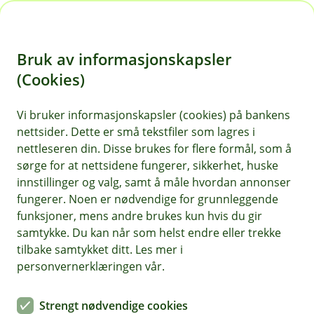
H
o
Bruk av informasjonskapsler
p
p
(Cookies)
i
Vi bruker informasjonskapsler (cookies) på bankens
nettsider. Dette er små tekstfiler som lagres i
n
nettleseren din. Disse brukes for flere formål, som å
n
sørge for at nettsidene fungerer, sikkerhet, huske
h
innstillinger og valg, samt å måle hvordan annonser
o
fungerer. Noen er nødvendige for grunnleggende
funksjoner, mens andre brukes kun hvis du gir
d
samtykke. Du kan når som helst endre eller trekke
e
tilbake samtykket ditt. Les mer i
t
personvernerklæringen vår.
Brevio - effektiv og sikker bestilling
Strengt nødvendige cookies